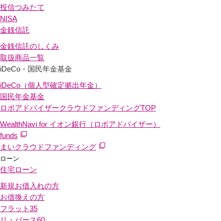
投信つみたて
NISA
金銭信託
金銭信託のしくみ
取扱商品一覧
iDeCo・国民年金基金
iDeCo（個人型確定拠出年金）
国民年金基金
ロボアドバイザークラウドファンディング
TOP
WealthNavi for イオン銀行（ロボアドバイザー）
funds
まいクラウドファンディング
ローン
住宅ローン
新規お借入れの方
お借換えの方
フラット35
リ・バース60