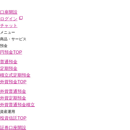
口座開設
ログイン
チャット
メニュー
商品・サービス
預金
円預金
TOP
普通預金
定期預金
積立式定期預金
外貨預金
TOP
外貨普通預金
外貨定期預金
外貨普通預金積立
資産運用
投資信託
TOP
証券口座開設