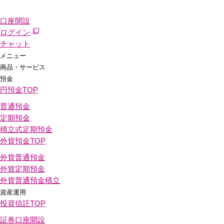
口座開設
ログイン
チャット
メニュー
商品・サービス
預金
円預金
TOP
普通預金
定期預金
積立式定期預金
外貨預金
TOP
外貨普通預金
外貨定期預金
外貨普通預金積立
資産運用
投資信託
TOP
証券口座開設