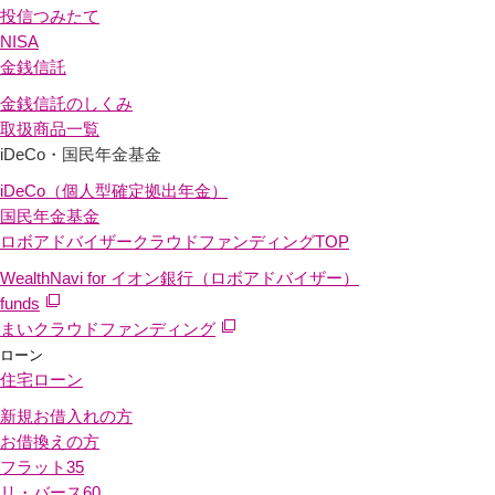
投信つみたて
NISA
金銭信託
金銭信託のしくみ
取扱商品一覧
iDeCo・国民年金基金
iDeCo（個人型確定拠出年金）
国民年金基金
ロボアドバイザークラウドファンディング
TOP
WealthNavi for イオン銀行（ロボアドバイザー）
funds
まいクラウドファンディング
ローン
住宅ローン
新規お借入れの方
お借換えの方
フラット35
リ・バース60