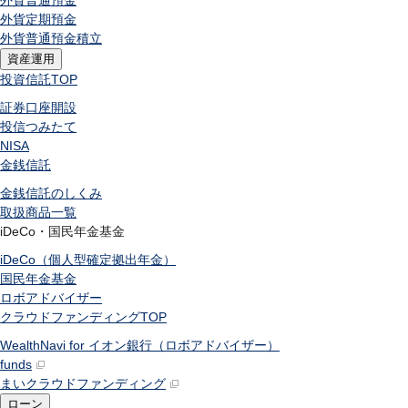
外貨普通預金
外貨定期預金
外貨普通預金積立
資産運用
投資信託
TOP
証券口座開設
投信つみたて
NISA
金銭信託
金銭信託のしくみ
取扱商品一覧
iDeCo・国民年金基金
iDeCo（個人型確定拠出年金）
国民年金基金
ロボアドバイザー
クラウドファンディング
TOP
WealthNavi for イオン銀行（ロボアドバイザー）
funds
まいクラウドファンディング
ローン