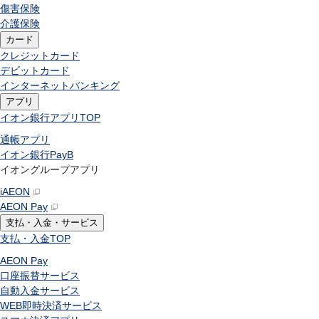
傷害保険
介護保険
カード
クレジットカード
デビットカード
インターネットバンキング
アプリ
イオン銀行アプリ
TOP
通帳アプリ
イオン銀行PayB
イオングループアプリ
iAEON
AEON Pay
支払・入金・サービス
支払・入金
TOP
AEON Pay
口座振替サービス
自動入金サービス
WEB即時決済サービス