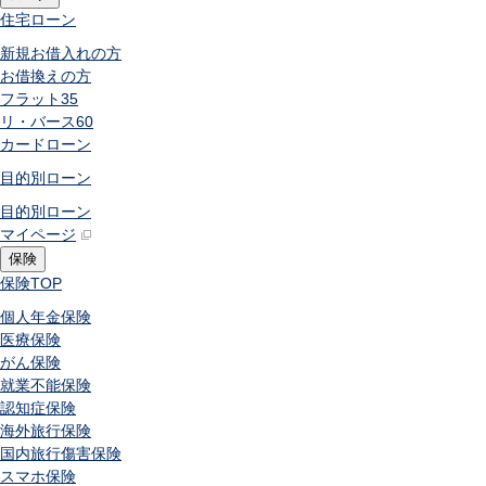
住宅ローン
新規お借入れの方
お借換えの方
フラット35
リ・バース60
カードローン
目的別ローン
目的別ローン
マイページ
保険
保険
TOP
個人年金保険
医療保険
がん保険
就業不能保険
認知症保険
海外旅行保険
国内旅行傷害保険
スマホ保険