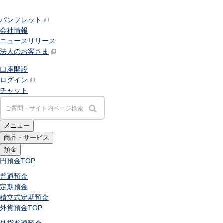
パンフレット
会社情報
ニュースリリース
法人のお客さま
口座開設
ログイン
チャット
メニュー
商品・サービス
預金
円預金
TOP
普通預金
定期預金
積立式定期預金
外貨預金
TOP