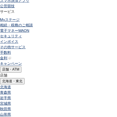
スマホ決済アプリ
公営競技
サービス
Myステージ
相続・税務のご相談
電子マネーWAON
セキュリティ
インボイス
その他サービス
手数料
金利
キャンペーン
店舗・ATM
店舗
北海道・東北
北海道
青森県
岩手県
宮城県
秋田県
山形県