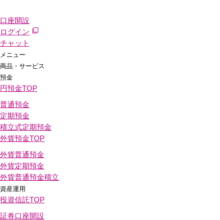
口座開設
ログイン
チャット
メニュー
商品・サービス
預金
円預金
TOP
普通預金
定期預金
積立式定期預金
外貨預金
TOP
外貨普通預金
外貨定期預金
外貨普通預金積立
資産運用
投資信託
TOP
証券口座開設