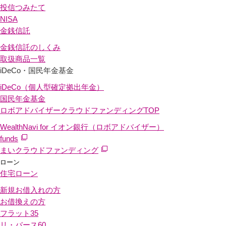
投信つみたて
NISA
金銭信託
金銭信託のしくみ
取扱商品一覧
iDeCo・国民年金基金
iDeCo（個人型確定拠出年金）
国民年金基金
ロボアドバイザークラウドファンディング
TOP
WealthNavi for イオン銀行（ロボアドバイザー）
funds
まいクラウドファンディング
ローン
住宅ローン
新規お借入れの方
お借換えの方
フラット35
リ・バース60