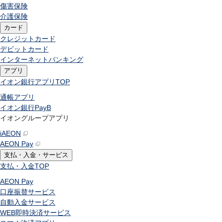
傷害保険
介護保険
カード
クレジットカード
デビットカード
インターネットバンキング
アプリ
イオン銀行アプリ
TOP
通帳アプリ
イオン銀行PayB
イオングループアプリ
iAEON
AEON Pay
支払・入金・サービス
支払・入金
TOP
AEON Pay
口座振替サービス
自動入金サービス
WEB即時決済サービス