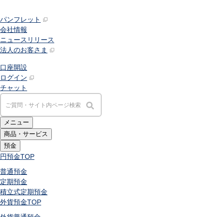
パンフレット
会社情報
ニュースリリース
法人のお客さま
口座開設
ログイン
チャット
メニュー
商品・サービス
預金
円預金
TOP
普通預金
定期預金
積立式定期預金
外貨預金
TOP