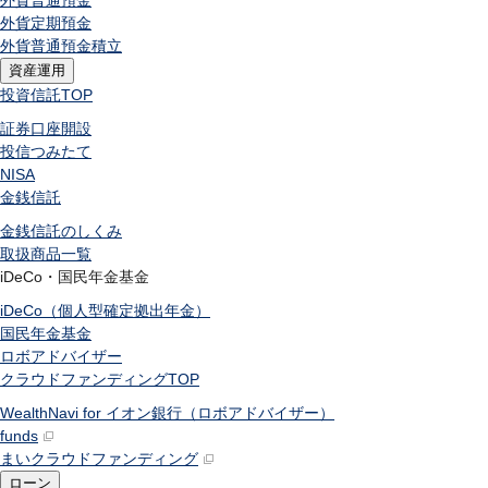
外貨普通預金
外貨定期預金
外貨普通預金積立
資産運用
投資信託
TOP
証券口座開設
投信つみたて
NISA
金銭信託
金銭信託のしくみ
取扱商品一覧
iDeCo・国民年金基金
iDeCo（個人型確定拠出年金）
国民年金基金
ロボアドバイザー
クラウドファンディング
TOP
WealthNavi for イオン銀行（ロボアドバイザー）
funds
まいクラウドファンディング
ローン