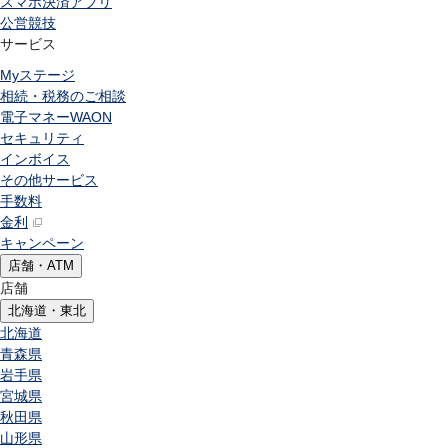
スマホ決済アプリ
公営競技
サービス
Myステージ
相続・税務のご相談
電子マネーWAON
セキュリティ
インボイス
その他サービス
手数料
金利
キャンペーン
店舗・ATM
店舗
北海道・東北
北海道
青森県
岩手県
宮城県
秋田県
山形県