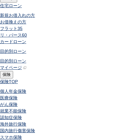
住宅ローン
新規お借入れの方
お借換えの方
フラット35
リ・バース60
カードローン
目的別ローン
目的別ローン
マイページ
保険
保険
TOP
個人年金保険
医療保険
がん保険
就業不能保険
認知症保険
海外旅行保険
国内旅行傷害保険
スマホ保険