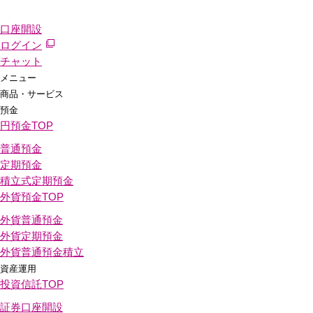
口座開設
ログイン
チャット
メニュー
商品・サービス
預金
円預金
TOP
普通預金
定期預金
積立式定期預金
外貨預金
TOP
外貨普通預金
外貨定期預金
外貨普通預金積立
資産運用
投資信託
TOP
証券口座開設