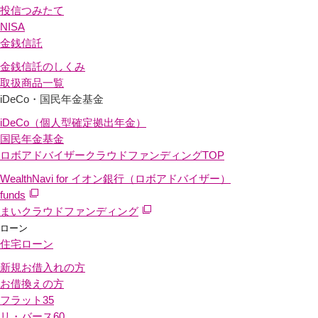
投信つみたて
NISA
金銭信託
金銭信託のしくみ
取扱商品一覧
iDeCo・国民年金基金
iDeCo（個人型確定拠出年金）
国民年金基金
ロボアドバイザークラウドファンディング
TOP
WealthNavi for イオン銀行（ロボアドバイザー）
funds
まいクラウドファンディング
ローン
住宅ローン
新規お借入れの方
お借換えの方
フラット35
リ・バース60