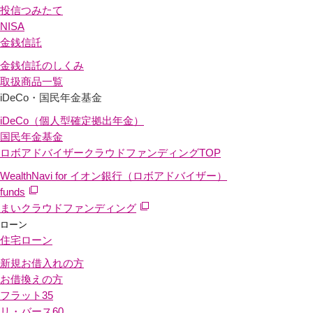
投信つみたて
NISA
金銭信託
金銭信託のしくみ
取扱商品一覧
iDeCo・国民年金基金
iDeCo（個人型確定拠出年金）
国民年金基金
ロボアドバイザークラウドファンディング
TOP
WealthNavi for イオン銀行（ロボアドバイザー）
funds
まいクラウドファンディング
ローン
住宅ローン
新規お借入れの方
お借換えの方
フラット35
リ・バース60