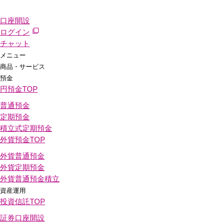
口座開設
ログイン
チャット
メニュー
商品・サービス
預金
円預金
TOP
普通預金
定期預金
積立式定期預金
外貨預金
TOP
外貨普通預金
外貨定期預金
外貨普通預金積立
資産運用
投資信託
TOP
証券口座開設