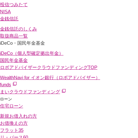
投信つみたて
NISA
金銭信託
金銭信託のしくみ
取扱商品一覧
iDeCo・国民年金基金
iDeCo（個人型確定拠出年金）
国民年金基金
ロボアドバイザークラウドファンディング
TOP
WealthNavi for イオン銀行（ロボアドバイザー）
funds
まいクラウドファンディング
ローン
住宅ローン
新規お借入れの方
お借換えの方
フラット35
リ・バース60