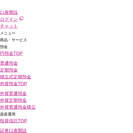
口座開設
ログイン
チャット
メニュー
商品・サービス
預金
円預金
TOP
普通預金
定期預金
積立式定期預金
外貨預金
TOP
外貨普通預金
外貨定期預金
外貨普通預金積立
資産運用
投資信託
TOP
証券口座開設