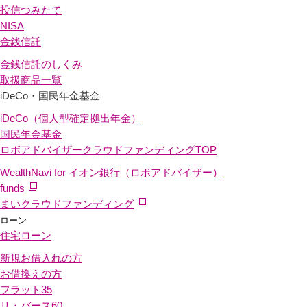
投信つみたて
NISA
金銭信託
金銭信託のしくみ
取扱商品一覧
iDeCo・国民年金基金
iDeCo（個人型確定拠出年金）
国民年金基金
ロボアドバイザークラウドファンディング
TOP
WealthNavi for イオン銀行（ロボアドバイザー）
funds
まいクラウドファンディング
ローン
住宅ローン
新規お借入れの方
お借換えの方
フラット35
リ・バース60