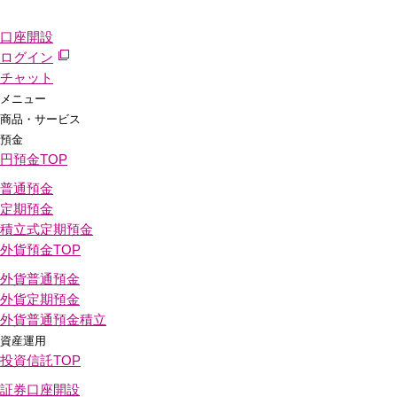
口座開設
ログイン
チャット
メニュー
商品・サービス
預金
円預金
TOP
普通預金
定期預金
積立式定期預金
外貨預金
TOP
外貨普通預金
外貨定期預金
外貨普通預金積立
資産運用
投資信託
TOP
証券口座開設