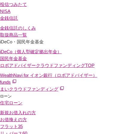
投信つみたて
NISA
金銭信託
金銭信託のしくみ
取扱商品一覧
iDeCo・国民年金基金
iDeCo（個人型確定拠出年金）
国民年金基金
ロボアドバイザークラウドファンディング
TOP
WealthNavi for イオン銀行（ロボアドバイザー）
funds
まいクラウドファンディング
ローン
住宅ローン
新規お借入れの方
お借換えの方
フラット35
リ・バース60