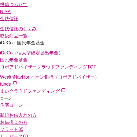
投信つみたて
NISA
金銭信託
金銭信託のしくみ
取扱商品一覧
iDeCo・国民年金基金
iDeCo（個人型確定拠出年金）
国民年金基金
ロボアドバイザークラウドファンディング
TOP
WealthNavi for イオン銀行（ロボアドバイザー）
funds
まいクラウドファンディング
ローン
住宅ローン
新規お借入れの方
お借換えの方
フラット35
リ・バース60