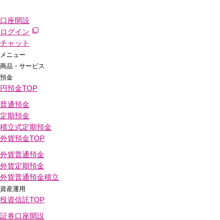
口座開設
ログイン
チャット
メニュー
商品・サービス
預金
円預金
TOP
普通預金
定期預金
積立式定期預金
外貨預金
TOP
外貨普通預金
外貨定期預金
外貨普通預金積立
資産運用
投資信託
TOP
証券口座開設