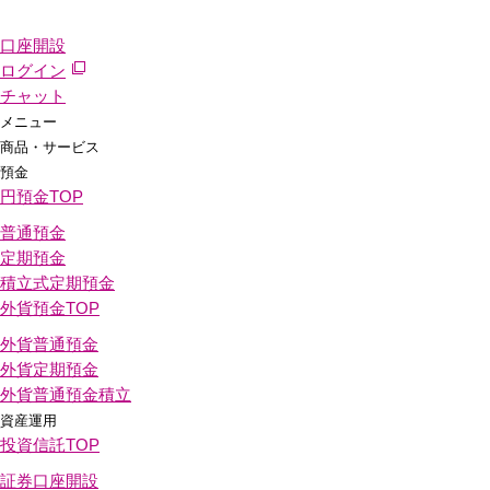
口座開設
ログイン
チャット
メニュー
商品・サービス
預金
円預金
TOP
普通預金
定期預金
積立式定期預金
外貨預金
TOP
外貨普通預金
外貨定期預金
外貨普通預金積立
資産運用
投資信託
TOP
証券口座開設