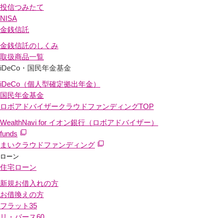
投信つみたて
NISA
金銭信託
金銭信託のしくみ
取扱商品一覧
iDeCo・国民年金基金
iDeCo（個人型確定拠出年金）
国民年金基金
ロボアドバイザークラウドファンディング
TOP
WealthNavi for イオン銀行（ロボアドバイザー）
funds
まいクラウドファンディング
ローン
住宅ローン
新規お借入れの方
お借換えの方
フラット35
リ・バース60