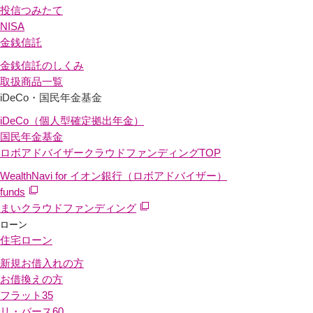
投信つみたて
NISA
金銭信託
金銭信託のしくみ
取扱商品一覧
iDeCo・国民年金基金
iDeCo（個人型確定拠出年金）
国民年金基金
ロボアドバイザークラウドファンディング
TOP
WealthNavi for イオン銀行（ロボアドバイザー）
funds
まいクラウドファンディング
ローン
住宅ローン
新規お借入れの方
お借換えの方
フラット35
リ・バース60