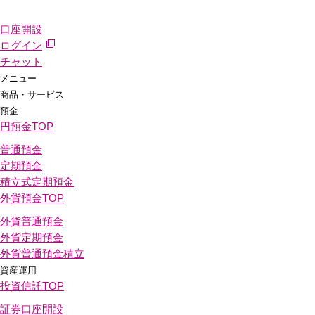
口座開設
ログイン
チャット
メニュー
商品・サービス
預金
円預金
TOP
普通預金
定期預金
積立式定期預金
外貨預金
TOP
外貨普通預金
外貨定期預金
外貨普通預金積立
資産運用
投資信託
TOP
証券口座開設