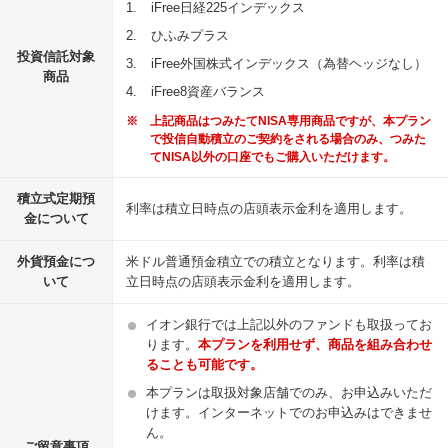
1.
iFree日経225インデックス
2.
ひふみプラス
投資信託対象
3.
iFree外国株式インデックス（為替ヘッジなし）
商品
4.
iFree8資産バランス
※
上記商品はつみたてNISA専用商品ですが、本プラン
で投信自動積立のご契約をされる場合のみ、つみた
てNISA以外の口座でもご購入いただけます。
積立式定期預
利率は積立日時点の店頭表示金利を適用します。
金について
外貨預金につ
米ドル普通預金積立での積立となります。利率は積
いて
立日時点の店頭表示金利を適用します。
イオン銀行では上記以外のファンドも取扱ってお
ります。
本プランを利用せず、商品を組み合わせ
ることも可能です。
本プランは取扱対象店舗でのみ、お申込みいただ
けます。インターネットでのお申込みはできませ
ん。
ご留意事項