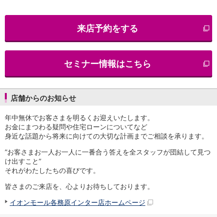
iAEON
AEON Pay
来店予約をする
支払・入金・サービス
支払・入金
TOP
AEON Pay
セミナー情報はこちら
口座振替サービス
自動入金サービス
WEB即時決済サービス
スマホ決済アプリ
店舗からのお知らせ
公営競技
年中無休でお客さまを明るくお迎えいたします。
サービス
お金にまつわる疑問や住宅ローンについてなど
Myステージ
身近な話題から将来に向けての大切な計画までご相談を承ります。
相続・税務のご相談
電子マネーWAON
”お客さまお一人お一人に一番合う答えを全スタッフが団結して見つ
セキュリティ
け出すこと”
それがわたしたちの喜びです。
インボイス
その他サービス
皆さまのご来店を、心よりお待ちしております。
手数料
イオンモール各務原インター店ホームページ
金利
キャンペーン