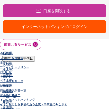
店舗・ATM
店舗
口座を開設する
北海道・東北
北海道
青森県
インターネットバンキングにログイン
岩手県
宮城県
秋田県
山形県
福島県
会社情報
メンテナンス情報
関東／北陸・甲信越
電子公告
茨城県
プライバシーポリシー
栃木県
お知らせ
群馬県
各種方針
埼玉県
ニュースリリース
千葉県
採用情報
商品概要説明書一覧
東京都
法人のお客さま
神奈川県
インターネットバンキング
新潟県
イオン銀行とお取引のある企業・事業主のみなさま
富山県
支店名について