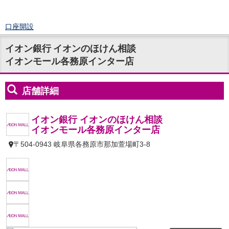
口座開設
ログイン
イオン銀行 イオンのほけん相談
チャット
イオンモール各務原インター店
メニュー
商品・サービス
預金
円預金
TOP
普通預金
定期預金
積立式定期預金
外貨預金
TOP
外貨普通預金
外貨定期預金
外貨普通預金積立
資産運用
投資信託
TOP
証券口座開設
投信つみたて