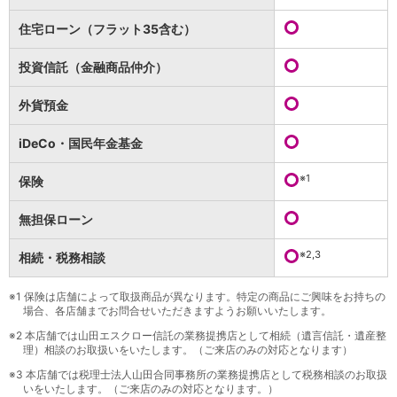
保険
保険
TOP
住宅ローン（フラット35含む）
個人年金保険
医療保険
投資信託（金融商品仲介）
がん保険
就業不能保険
外貨預金
認知症保険
海外旅行保険
iDeCo・国民年金基金
国内旅行傷害保険
スマホ保険
※1
保険
傷害保険
介護保険
無担保ローン
カード
※2,3
相続・税務相談
クレジットカード
デビットカード
インターネットバンキング
※1
保険は店舗によって取扱商品が異なります。特定の商品にご興味をお持ちの
場合、各店舗までお問合せいただきますようお願いいたします。
アプリ
※2
本店舗では山田エスクロー信託の業務提携店として相続（遺言信託・遺産整
イオン銀行アプリ
TOP
理）相談のお取扱いをいたします。（ご来店のみの対応となります）
通帳アプリ
※3
本店舗では税理士法人山田合同事務所の業務提携店として税務相談のお取扱
イオン銀行PayB
いをいたします。（ご来店のみの対応となります。）
イオングループアプリ