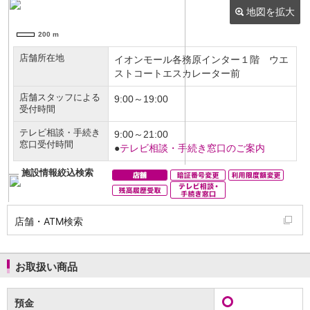
NISA
金銭信託
金銭信託のしくみ
取扱商品一覧
iDeCo・国民年金基金
iDeCo（個人型確定拠出年金）
国民年金基金
ロボアドバイザークラウドファンディング
TOP
WealthNavi for イオン銀行（ロボアドバイザー）
funds
まいクラウドファンディング
ローン
住宅ローン
新規お借入れの方
お借換えの方
店舗・ATM検索
フラット35
リ・バース60
カードローン
お取扱い商品
目的別ローン
目的別ローンマイページ
預金