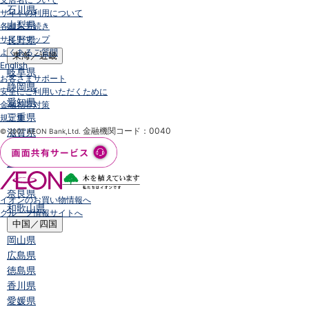
石川県
サイトの利用について
山梨県
各種お手続き
サイトマップ
長野県
よくあるご質問
東海／近畿
English
岐阜県
お客さまサポート
静岡県
安全にご利用いただくために
愛知県
金融犯罪対策
三重県
規定集
金融機関コード：0040
滋賀県
© 2007 AEON Bank,Ltd.
京都府
大阪府
兵庫県
奈良県
イオンのお買い物情報へ
和歌山県
グループ情報サイトへ
中国／四国
岡山県
広島県
徳島県
香川県
愛媛県