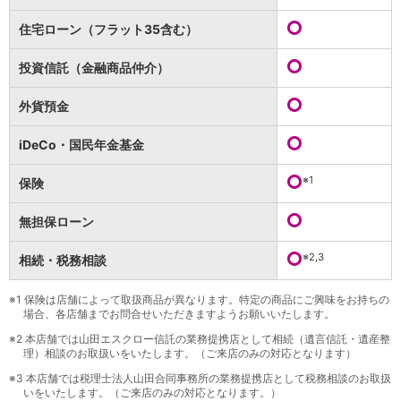
保険
保険
TOP
住宅ローン（フラット35含む）
個人年金保険
医療保険
投資信託（金融商品仲介）
がん保険
就業不能保険
外貨預金
認知症保険
海外旅行保険
iDeCo・国民年金基金
国内旅行傷害保険
スマホ保険
※1
保険
傷害保険
介護保険
無担保ローン
カード
※2,3
相続・税務相談
クレジットカード
デビットカード
インターネットバンキング
※1
保険は店舗によって取扱商品が異なります。特定の商品にご興味をお持ちの
場合、各店舗までお問合せいただきますようお願いいたします。
アプリ
※2
本店舗では山田エスクロー信託の業務提携店として相続（遺言信託・遺産整
イオン銀行アプリ
TOP
理）相談のお取扱いをいたします。（ご来店のみの対応となります）
通帳アプリ
※3
本店舗では税理士法人山田合同事務所の業務提携店として税務相談のお取扱
イオン銀行PayB
いをいたします。（ご来店のみの対応となります。）
イオングループアプリ