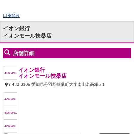
口座開設
ログイン
イオン銀行
チャット
イオンモール扶桑店
メニュー
商品・サービス
預金
円預金
TOP
普通預金
定期預金
積立式定期預金
外貨預金
TOP
外貨普通預金
外貨定期預金
外貨普通預金積立
資産運用
投資信託
TOP
証券口座開設
投信つみたて