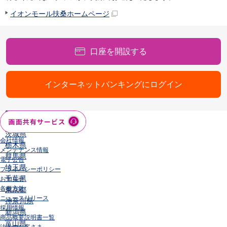
店舗・ATM
イオンモール扶桑ホームページ
店舗
北海道・東北
北海道
口座を開設する
青森県
岩手県
宮城県
インターネットバンキングにログイン
秋田県
山形県
福島県
関東／北陸・甲信越
茨城県
会社情報
栃木県
メンテナンス情報
群馬県
電子公告
埼玉県
プライバシーポリシー
千葉県
お知らせ
各種方針
東京都
ニュースリリース
神奈川県
採用情報
新潟県
商品概要説明書一覧
富山県
法人のお客さま