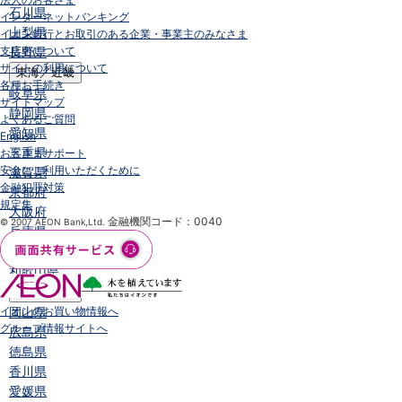
石川県
インターネットバンキング
山梨県
イオン銀行とお取引のある企業・事業主のみなさま
支店名について
長野県
サイトの利用について
東海／近畿
各種お手続き
岐阜県
サイトマップ
静岡県
よくあるご質問
愛知県
English
三重県
お客さまサポート
安全にご利用いただくために
滋賀県
金融犯罪対策
京都府
規定集
大阪府
金融機関コード：0040
© 2007 AEON Bank,Ltd.
兵庫県
奈良県
和歌山県
中国／四国
イオンのお買い物情報へ
岡山県
グループ情報サイトへ
広島県
徳島県
香川県
愛媛県