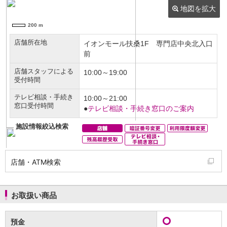
NISA
金銭信託
金銭信託のしくみ
取扱商品一覧
iDeCo・国民年金基金
iDeCo（個人型確定拠出年金）
国民年金基金
ロボアドバイザークラウドファンディング
TOP
WealthNavi for イオン銀行（ロボアドバイザー）
funds
まいクラウドファンディング
ローン
住宅ローン
新規お借入れの方
お借換えの方
店舗・ATM検索
フラット35
リ・バース60
カードローン
お取扱い商品
目的別ローン
目的別ローンマイページ
預金