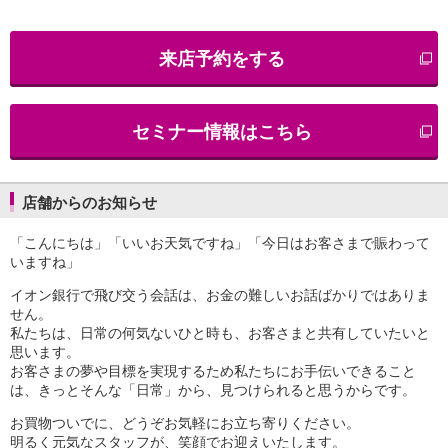
iAEON
AEON Pay
来店予約をする
支払・入金・サービス
支払・入金
TOP
AEON Pay
セミナー情報はこちら
口座振替サービス
自動入金サービス
WEB即時決済サービス
スマホ決済アプリ
店舗からのお知らせ
公営競技
「こんにちは」「いいお天気ですね」「今日はお客さまで賑わって
サービス
いますね」
Myステージ
相続・税務のご相談
イオン銀行で飛び交う会話は、お金の難しいお話ばかりではありま
電子マネーWAON
せん。
セキュリティ
私たちは、日常の何気ないひと時も、お客さまと共有していたいと
思います。
インボイス
お客さまの夢や目標を実現するため私たちにお手伝いできること
その他サービス
は、きっとそんな「日常」から、見つけられると思うからです。
手数料
金利
お買物ついでに、どうぞお気軽にお立ち寄りください。
キャンペーン
明るく元気なスタッフが、笑顔でお迎えいたします。