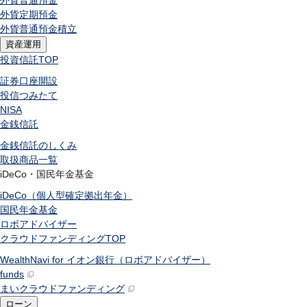
外貨普通預金
外貨定期預金
外貨普通預金積立
資産運用
投資信託
TOP
証券口座開設
投信つみたて
NISA
金銭信託
金銭信託のしくみ
取扱商品一覧
iDeCo・国民年金基金
iDeCo（個人型確定拠出年金）
国民年金基金
ロボアドバイザー
クラウドファンディング
TOP
WealthNavi for イオン銀行（ロボアドバイザー）
funds
まいクラウドファンディング
ローン