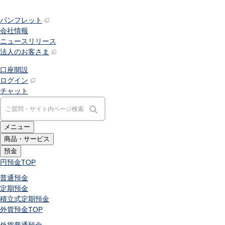
パンフレット
会社情報
ニュースリリース
法人のお客さま
口座開設
ログイン
チャット
メニュー
商品・サービス
預金
円預金
TOP
普通預金
定期預金
積立式定期預金
外貨預金
TOP