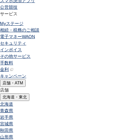
スマホ決済アプリ
公営競技
サービス
Myステージ
相続・税務のご相談
電子マネーWAON
セキュリティ
インボイス
その他サービス
手数料
金利
キャンペーン
店舗・ATM
店舗
北海道・東北
北海道
青森県
岩手県
宮城県
秋田県
山形県