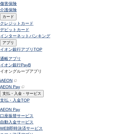
傷害保険
介護保険
カード
クレジットカード
デビットカード
インターネットバンキング
アプリ
イオン銀行アプリ
TOP
通帳アプリ
イオン銀行PayB
イオングループアプリ
iAEON
AEON Pay
支払・入金・サービス
支払・入金
TOP
AEON Pay
口座振替サービス
自動入金サービス
WEB即時決済サービス