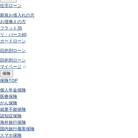
住宅ローン
新規お借入れの方
お借換えの方
フラット35
リ・バース60
カードローン
目的別ローン
目的別ローン
マイページ
保険
保険
TOP
個人年金保険
医療保険
がん保険
就業不能保険
認知症保険
海外旅行保険
国内旅行傷害保険
スマホ保険