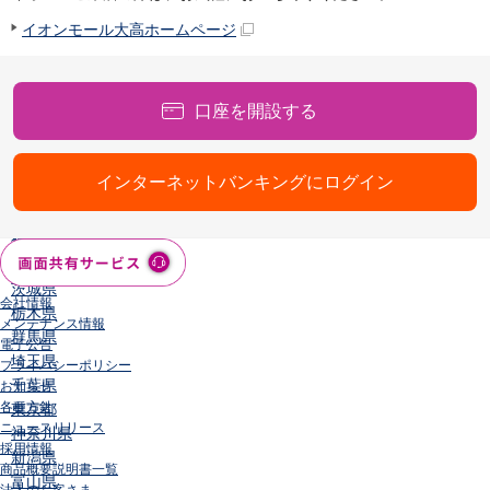
店舗・ATM
イオンモール大高ホームページ
店舗
北海道・東北
北海道
口座を開設する
青森県
岩手県
宮城県
インターネットバンキングにログイン
秋田県
山形県
福島県
関東／北陸・甲信越
茨城県
会社情報
栃木県
メンテナンス情報
群馬県
電子公告
埼玉県
プライバシーポリシー
千葉県
お知らせ
各種方針
東京都
ニュースリリース
神奈川県
採用情報
新潟県
商品概要説明書一覧
富山県
法人のお客さま