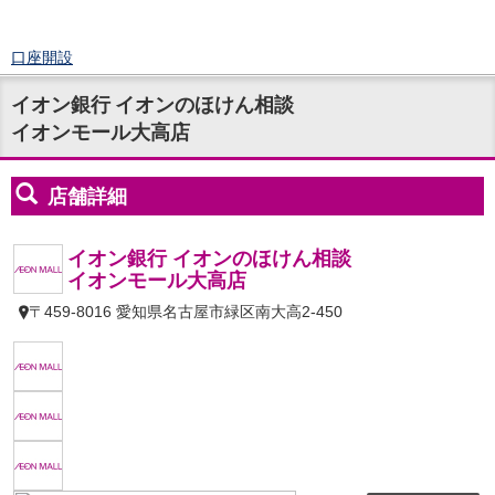
口座開設
ログイン
イオン銀行 イオンのほけん相談
チャット
イオンモール大高店
メニュー
商品・サービス
預金
円預金
TOP
普通預金
定期預金
積立式定期預金
外貨預金
TOP
外貨普通預金
外貨定期預金
外貨普通預金積立
資産運用
投資信託
TOP
証券口座開設
投信つみたて