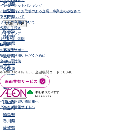
石川県
インターネットバンキング
山梨県
イオン銀行とお取引のある企業・事業主のみなさま
支店名について
長野県
サイトの利用について
東海／近畿
各種お手続き
岐阜県
サイトマップ
静岡県
よくあるご質問
愛知県
English
三重県
お客さまサポート
安全にご利用いただくために
滋賀県
金融犯罪対策
京都府
規定集
大阪府
金融機関コード：0040
© 2007 AEON Bank,Ltd.
兵庫県
奈良県
和歌山県
中国／四国
イオンのお買い物情報へ
岡山県
グループ情報サイトへ
広島県
徳島県
香川県
愛媛県