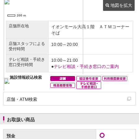
NISA
金銭信託
金銭信託のしくみ
取扱商品一覧
iDeCo・国民年金基金
iDeCo（個人型確定拠出年金）
国民年金基金
ロボアドバイザークラウドファンディング
TOP
WealthNavi for イオン銀行（ロボアドバイザー）
funds
まいクラウドファンディング
ローン
住宅ローン
新規お借入れの方
お借換えの方
店舗・ATM検索
フラット35
リ・バース60
カードローン
お取扱い商品
目的別ローン
目的別ローンマイページ
預金