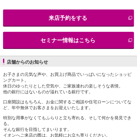
iAEON
AEON Pay
来店予約をする
支払・入金・サービス
支払・入金
TOP
AEON Pay
セミナー情報はこちら
口座振替サービス
自動入金サービス
WEB即時決済サービス
スマホ決済アプリ
店舗からのお知らせ
公営競技
お子さまの元気な声や、お買上げ商品でいっぱいになったショッピ
サービス
ングカート。
Myステージ
休日のゆったりとした空気や、ご家族連れの楽しそうな表情。
相続・税務のご相談
他の銀行にはないものが溢れている銀行です。
電子マネーWAON
セキュリティ
口座開設はもちろん、お金に関するご相談や住宅ローンについてな
ど、年中無休でお客さまをお迎えいたします。
インボイス
その他サービス
特別な用事がなくてもふらりと立ち寄れる、そして何かを発見でき
手数料
る。
金利
そんな銀行を目指してまいります。
キャンペーン
イオンへご来店の際は、お気軽にお立ち寄りください。