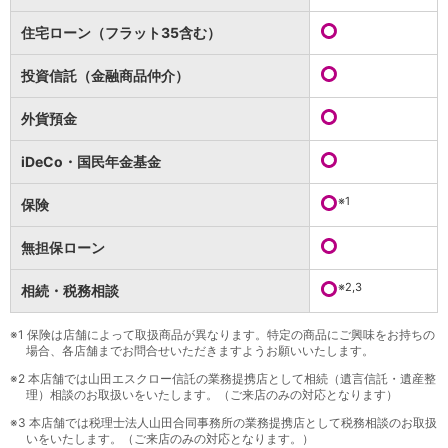
保険
保険
TOP
住宅ローン（フラット35含む）
個人年金保険
医療保険
投資信託（金融商品仲介）
がん保険
就業不能保険
外貨預金
認知症保険
海外旅行保険
iDeCo・国民年金基金
国内旅行傷害保険
スマホ保険
※1
保険
傷害保険
介護保険
無担保ローン
カード
※2,3
相続・税務相談
クレジットカード
デビットカード
インターネットバンキング
※1
保険は店舗によって取扱商品が異なります。特定の商品にご興味をお持ちの
場合、各店舗までお問合せいただきますようお願いいたします。
アプリ
※2
本店舗では山田エスクロー信託の業務提携店として相続（遺言信託・遺産整
イオン銀行アプリ
TOP
理）相談のお取扱いをいたします。（ご来店のみの対応となります）
通帳アプリ
※3
本店舗では税理士法人山田合同事務所の業務提携店として税務相談のお取扱
イオン銀行PayB
いをいたします。（ご来店のみの対応となります。）
イオングループアプリ