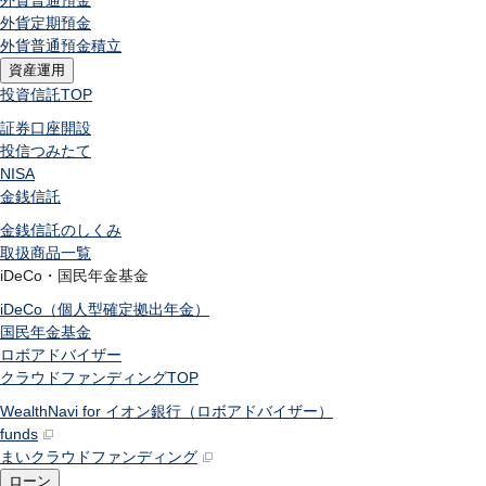
外貨普通預金
外貨定期預金
外貨普通預金積立
資産運用
投資信託
TOP
証券口座開設
投信つみたて
NISA
金銭信託
金銭信託のしくみ
取扱商品一覧
iDeCo・国民年金基金
iDeCo（個人型確定拠出年金）
国民年金基金
ロボアドバイザー
クラウドファンディング
TOP
WealthNavi for イオン銀行（ロボアドバイザー）
funds
まいクラウドファンディング
ローン