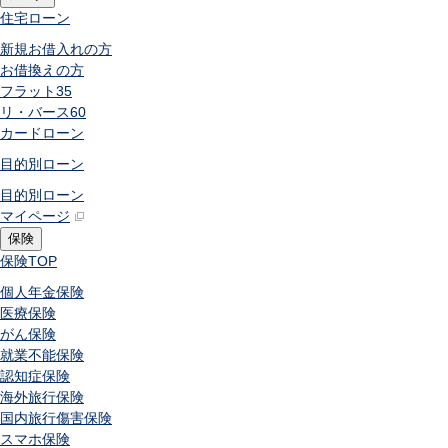
住宅ローン
新規お借入れの方
お借換えの方
フラット35
リ・バース60
カードローン
目的別ローン
目的別ローン
マイページ
保険
保険
TOP
個人年金保険
医療保険
がん保険
就業不能保険
認知症保険
海外旅行保険
国内旅行傷害保険
スマホ保険