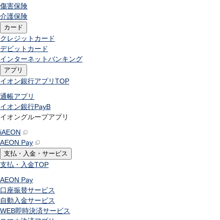
傷害保険
介護保険
カード
クレジットカード
デビットカード
インターネットバンキング
アプリ
イオン銀行アプリ
TOP
通帳アプリ
イオン銀行PayB
イオングループアプリ
iAEON
AEON Pay
支払・入金・サービス
支払・入金
TOP
AEON Pay
口座振替サービス
自動入金サービス
WEB即時決済サービス