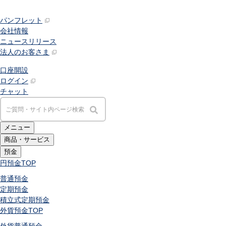
パンフレット
会社情報
ニュースリリース
法人のお客さま
口座開設
ログイン
チャット
メニュー
商品・サービス
預金
円預金
TOP
普通預金
定期預金
積立式定期預金
外貨預金
TOP