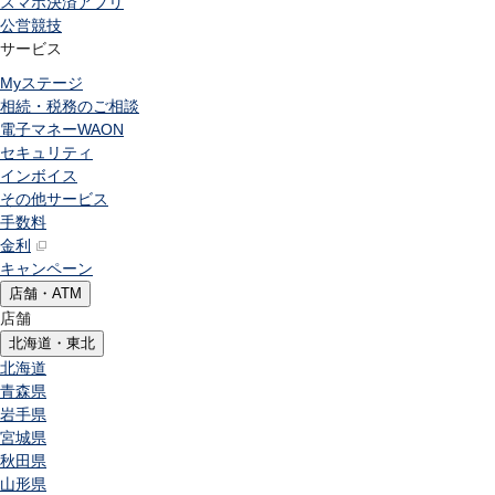
スマホ決済アプリ
公営競技
サービス
Myステージ
相続・税務のご相談
電子マネーWAON
セキュリティ
インボイス
その他サービス
手数料
金利
キャンペーン
店舗・ATM
店舗
北海道・東北
北海道
青森県
岩手県
宮城県
秋田県
山形県