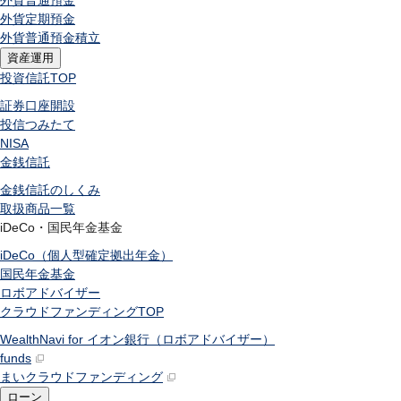
外貨普通預金
外貨定期預金
外貨普通預金積立
資産運用
投資信託
TOP
証券口座開設
投信つみたて
NISA
金銭信託
金銭信託のしくみ
取扱商品一覧
iDeCo・国民年金基金
iDeCo（個人型確定拠出年金）
国民年金基金
ロボアドバイザー
クラウドファンディング
TOP
WealthNavi for イオン銀行（ロボアドバイザー）
funds
まいクラウドファンディング
ローン