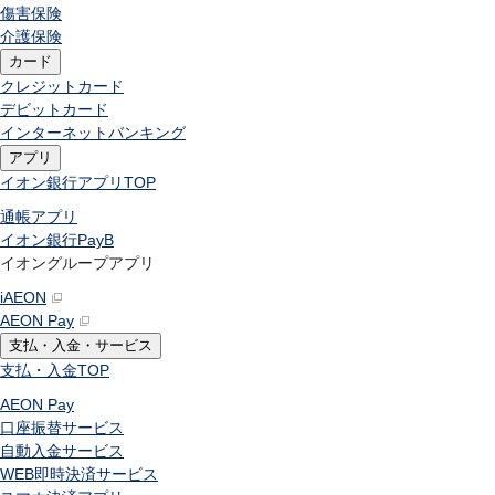
傷害保険
介護保険
カード
クレジットカード
デビットカード
インターネットバンキング
アプリ
イオン銀行アプリ
TOP
通帳アプリ
イオン銀行PayB
イオングループアプリ
iAEON
AEON Pay
支払・入金・サービス
支払・入金
TOP
AEON Pay
口座振替サービス
自動入金サービス
WEB即時決済サービス