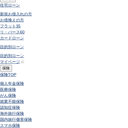
住宅ローン
新規お借入れの方
お借換えの方
フラット35
リ・バース60
カードローン
目的別ローン
目的別ローン
マイページ
保険
保険
TOP
個人年金保険
医療保険
がん保険
就業不能保険
認知症保険
海外旅行保険
国内旅行傷害保険
スマホ保険