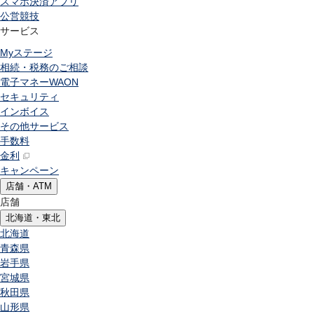
スマホ決済アプリ
公営競技
サービス
Myステージ
相続・税務のご相談
電子マネーWAON
セキュリティ
インボイス
その他サービス
手数料
金利
キャンペーン
店舗・ATM
店舗
北海道・東北
北海道
青森県
岩手県
宮城県
秋田県
山形県