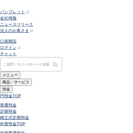
パンフレット
会社情報
ニュースリリース
法人のお客さま
口座開設
ログイン
チャット
メニュー
商品・サービス
預金
円預金
TOP
普通預金
定期預金
積立式定期預金
外貨預金
TOP