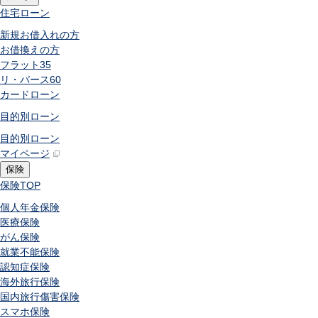
住宅ローン
新規お借入れの方
お借換えの方
フラット35
リ・バース60
カードローン
目的別ローン
目的別ローン
マイページ
保険
保険
TOP
個人年金保険
医療保険
がん保険
就業不能保険
認知症保険
海外旅行保険
国内旅行傷害保険
スマホ保険