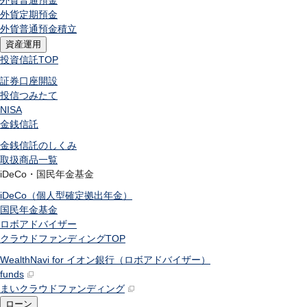
外貨普通預金
外貨定期預金
外貨普通預金積立
資産運用
投資信託
TOP
証券口座開設
投信つみたて
NISA
金銭信託
金銭信託のしくみ
取扱商品一覧
iDeCo・国民年金基金
iDeCo（個人型確定拠出年金）
国民年金基金
ロボアドバイザー
クラウドファンディング
TOP
WealthNavi for イオン銀行（ロボアドバイザー）
funds
まいクラウドファンディング
ローン