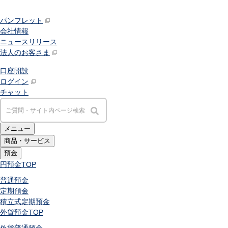
パンフレット
会社情報
ニュースリリース
法人のお客さま
口座開設
ログイン
チャット
メニュー
商品・サービス
預金
円預金
TOP
普通預金
定期預金
積立式定期預金
外貨預金
TOP