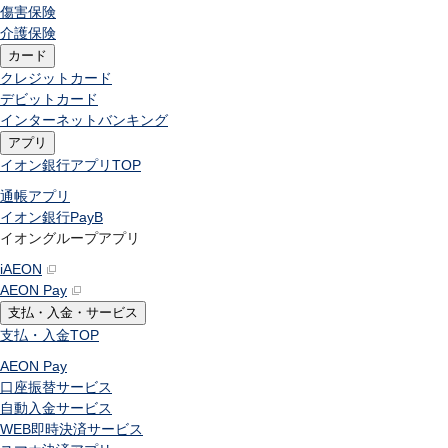
傷害保険
介護保険
カード
クレジットカード
デビットカード
インターネットバンキング
アプリ
イオン銀行アプリ
TOP
通帳アプリ
イオン銀行PayB
イオングループアプリ
iAEON
AEON Pay
支払・入金・サービス
支払・入金
TOP
AEON Pay
口座振替サービス
自動入金サービス
WEB即時決済サービス