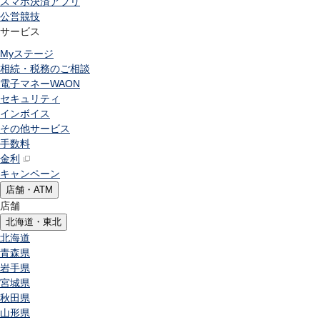
スマホ決済アプリ
公営競技
サービス
Myステージ
相続・税務のご相談
電子マネーWAON
セキュリティ
インボイス
その他サービス
手数料
金利
キャンペーン
店舗・ATM
店舗
北海道・東北
北海道
青森県
岩手県
宮城県
秋田県
山形県