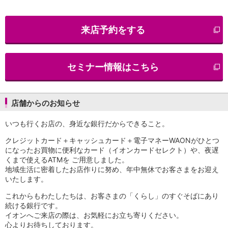
iAEON
AEON Pay
来店予約をする
支払・入金・サービス
支払・入金
TOP
AEON Pay
セミナー情報はこちら
口座振替サービス
自動入金サービス
WEB即時決済サービス
スマホ決済アプリ
店舗からのお知らせ
公営競技
いつも行くお店の、身近な銀行だからできること。
サービス
Myステージ
クレジットカード＋キャッシュカード＋電子マネーWAONがひとつ
相続・税務のご相談
になったお買物に便利なカード（イオンカードセレクト）や、夜遅
電子マネーWAON
くまで使えるATMを ご用意しました。
セキュリティ
地域生活に密着したお店作りに努め、年中無休でお客さまをお迎え
いたします。
インボイス
その他サービス
これからもわたしたちは、お客さまの「くらし」のすぐそばにあり
手数料
続ける銀行です。
金利
イオンへご来店の際は、お気軽にお立ち寄りください。
キャンペーン
心よりお待ちしております。