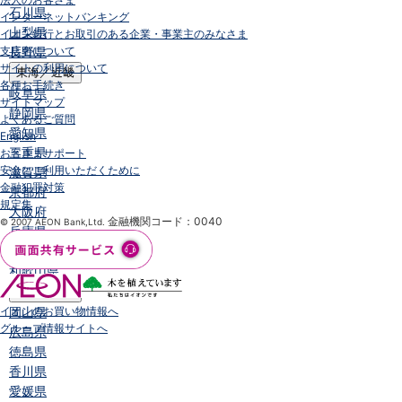
石川県
インターネットバンキング
山梨県
イオン銀行とお取引のある企業・事業主のみなさま
支店名について
長野県
サイトの利用について
東海／近畿
各種お手続き
岐阜県
サイトマップ
静岡県
よくあるご質問
愛知県
English
三重県
お客さまサポート
安全にご利用いただくために
滋賀県
金融犯罪対策
京都府
規定集
大阪府
金融機関コード：0040
© 2007 AEON Bank,Ltd.
兵庫県
奈良県
和歌山県
中国／四国
イオンのお買い物情報へ
岡山県
グループ情報サイトへ
広島県
徳島県
香川県
愛媛県