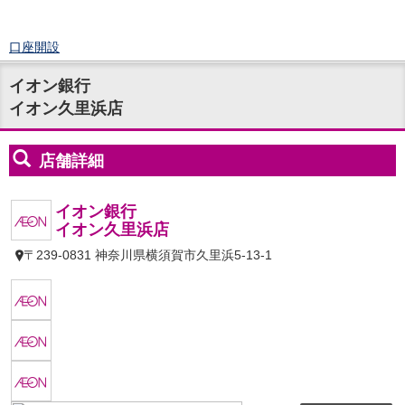
口座開設
ログイン
イオン銀行
チャット
イオン久里浜店
メニュー
商品・サービス
預金
円預金
TOP
普通預金
定期預金
積立式定期預金
外貨預金
TOP
外貨普通預金
外貨定期預金
外貨普通預金積立
資産運用
投資信託
TOP
証券口座開設
投信つみたて