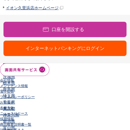
店舗・ATM
イオン久里浜店ホームページ
店舗
北海道・東北
北海道
口座を開設する
青森県
岩手県
宮城県
インターネットバンキングにログイン
秋田県
山形県
福島県
関東／北陸・甲信越
茨城県
会社情報
栃木県
メンテナンス情報
群馬県
電子公告
埼玉県
プライバシーポリシー
千葉県
お知らせ
各種方針
東京都
ニュースリリース
神奈川県
採用情報
新潟県
商品概要説明書一覧
富山県
法人のお客さま