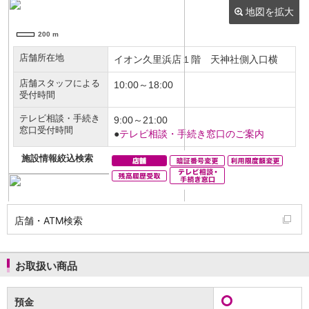
NISA
金銭信託
金銭信託のしくみ
取扱商品一覧
iDeCo・国民年金基金
iDeCo（個人型確定拠出年金）
国民年金基金
ロボアドバイザークラウドファンディング
TOP
WealthNavi for イオン銀行（ロボアドバイザー）
funds
まいクラウドファンディング
ローン
住宅ローン
新規お借入れの方
お借換えの方
店舗・ATM検索
フラット35
リ・バース60
カードローン
お取扱い商品
目的別ローン
目的別ローンマイページ
預金