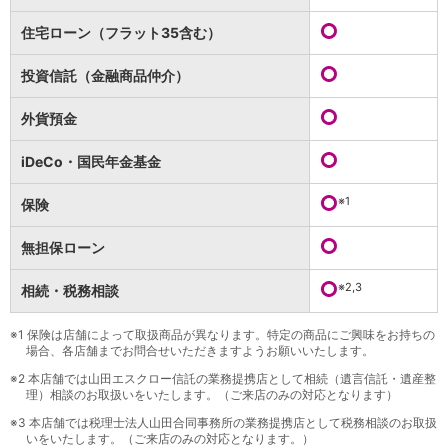
保険
保険
TOP
住宅ローン（フラット35含む）
個人年金保険
医療保険
投資信託（金融商品仲介）
がん保険
就業不能保険
外貨預金
認知症保険
海外旅行保険
iDeCo・国民年金基金
国内旅行傷害保険
スマホ保険
※1
保険
傷害保険
介護保険
無担保ローン
カード
※2,3
相続・税務相談
クレジットカード
デビットカード
インターネットバンキング
※1
保険は店舗によって取扱商品が異なります。特定の商品にご興味をお持ちの
場合、各店舗までお問合せいただきますようお願いいたします。
アプリ
※2
本店舗では山田エスクロー信託の業務提携店として相続（遺言信託・遺産整
イオン銀行アプリ
TOP
理）相談のお取扱いをいたします。（ご来店のみの対応となります）
通帳アプリ
※3
本店舗では税理士法人山田合同事務所の業務提携店として税務相談のお取扱
イオン銀行PayB
いをいたします。（ご来店のみの対応となります。）
イオングループアプリ