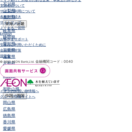
石川県
支店名について
山梨県
サイトの利用について
各種お手続き
長野県
サイトマップ
東海／近畿
よくあるご質問
岐阜県
English
静岡県
お客さまサポート
愛知県
安全にご利用いただくために
三重県
金融犯罪対策
規定集
滋賀県
金融機関コード：0040
© 2007 AEON Bank,Ltd.
京都府
大阪府
兵庫県
奈良県
和歌山県
イオンのお買い物情報へ
中国／四国
グループ情報サイトへ
岡山県
広島県
徳島県
香川県
愛媛県