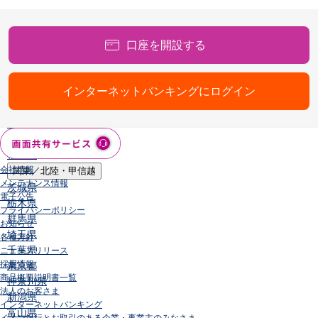
店舗・ATM
店舗
口座を開設する
北海道・東北
北海道
青森県
インターネットバンキングにログイン
岩手県
宮城県
秋田県
山形県
福島県
会社情報
関東／北陸・甲信越
メンテナンス情報
茨城県
電子公告
栃木県
プライバシーポリシー
群馬県
お知らせ
埼玉県
各種方針
千葉県
ニュースリリース
採用情報
東京都
商品概要説明書一覧
神奈川県
法人のお客さま
新潟県
インターネットバンキング
富山県
イオン銀行とお取引のある企業・事業主のみなさま