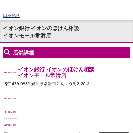
口座開設
ログイン
イオン銀行 イオンのほけん相談
チャット
イオンモール常滑店
メニュー
商品・サービス
預金
円預金
TOP
普通預金
定期預金
積立式定期預金
外貨預金
TOP
外貨普通預金
外貨定期預金
外貨普通預金積立
資産運用
投資信託
TOP
証券口座開設
投信つみたて