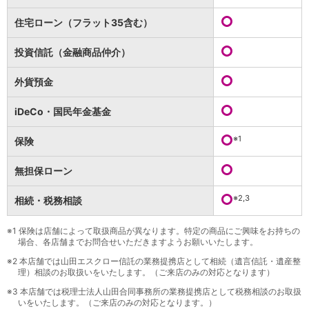
保険
保険
TOP
住宅ローン（フラット35含む）
個人年金保険
医療保険
投資信託（金融商品仲介）
がん保険
就業不能保険
外貨預金
認知症保険
海外旅行保険
iDeCo・国民年金基金
国内旅行傷害保険
スマホ保険
※1
保険
傷害保険
介護保険
無担保ローン
カード
※2,3
相続・税務相談
クレジットカード
デビットカード
インターネットバンキング
※1
保険は店舗によって取扱商品が異なります。特定の商品にご興味をお持ちの
場合、各店舗までお問合せいただきますようお願いいたします。
アプリ
※2
本店舗では山田エスクロー信託の業務提携店として相続（遺言信託・遺産整
イオン銀行アプリ
TOP
理）相談のお取扱いをいたします。（ご来店のみの対応となります）
通帳アプリ
※3
本店舗では税理士法人山田合同事務所の業務提携店として税務相談のお取扱
イオン銀行PayB
いをいたします。（ご来店のみの対応となります。）
イオングループアプリ