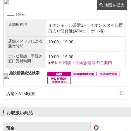
NISA
金銭信託
金銭信託のしくみ
取扱商品一覧
iDeCo・国民年金基金
iDeCo（個人型確定拠出年金）
国民年金基金
ロボアドバイザークラウドファンディング
TOP
WealthNavi for イオン銀行（ロボアドバイザー）
funds
まいクラウドファンディング
ローン
住宅ローン
新規お借入れの方
お借換えの方
店舗・ATM検索
フラット35
リ・バース60
カードローン
お取扱い商品
目的別ローン
目的別ローンマイページ
預金