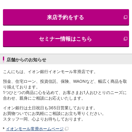
iAEON
AEON Pay
来店予約をする
支払・入金・サービス
支払・入金
TOP
AEON Pay
セミナー情報はこちら
口座振替サービス
自動入金サービス
WEB即時決済サービス
スマホ決済アプリ
店舗からのお知らせ
公営競技
こんにちは、イオン銀行イオンモール常滑店です。
サービス
Myステージ
預金、住宅ローン、投資信託、保険、WAONなど、幅広く商品を取
相続・税務のご相談
り揃えております。
電子マネーWAON
1つひとつの商品に心を込めて、お客さまお1人おひとりのニーズに
セキュリティ
合わせ、親身にご相談にお応えいたします。
インボイス
イオン銀行は土日祝日も365日営業しております。
その他サービス
お買物ついでにお気軽にご相談にお立ち寄りください。
手数料
スタッフ一同、心よりお待ちしております。
金利
イオンモール常滑ホームページ
キャンペーン