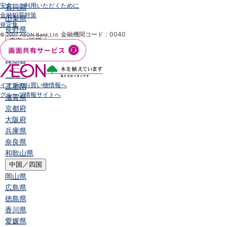
安全にご利用いただくために
石川県
金融犯罪対策
山梨県
規定集
長野県
金融機関コード：0040
© 2007 AEON Bank,Ltd.
東海／近畿
岐阜県
静岡県
愛知県
イオンのお買い物情報へ
三重県
グループ情報サイトへ
滋賀県
京都府
大阪府
兵庫県
奈良県
和歌山県
中国／四国
岡山県
広島県
徳島県
香川県
愛媛県