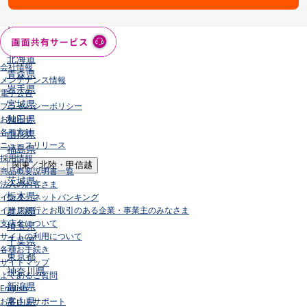
店舗・ATM
店舗
北海道・東北
北海道
会社情報
青森県
メンテナンス情報
岩手県
電子公告
宮城県
プライバシーポリシー
秋田県
お知らせ
各種方針
山形県
ニュースリリース
福島県
採用情報
関東／北陸・甲信越
商品概要説明書一覧
茨城県
法人のお客さま
栃木県
インターネットバンキング
イオン銀行とお取引のある企業・事業主のみなさま
群馬県
支店名について
埼玉県
サイトの利用について
千葉県
各種お手続き
東京都
サイトマップ
神奈川県
よくあるご質問
新潟県
English
富山県
お客さまサポート