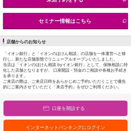
iAEON
AEON Pay
支払・入金・サービス
セミナー情報はこちら
支払・入金
TOP
AEON Pay
口座振替サービス
店舗からのお知らせ
自動入金サービス
WEB即時決済サービス
「イオン銀行」と「イオンのほけん相談」の店舗を一体運営へと移
スマホ決済アプリ
行し、新たな店舗形態でリニューアルオープンいたしました。
当店は「イオンのほけん相談 byイオン銀行」として、保険相談に特
公営競技
化した店舗となりますが、 口座開設・預金のご相談や各種お手続き
サービス
を承ります。
Myステージ
ご来店の際は、ご来店日時をあらかじめご予約いただくことで優先
相続・税務のご相談
的にご案内させていただく「来店予約」をぜひご利用ください。
電子マネーWAON
セキュリティ
インボイス
口座を開設する
その他サービス
手数料
金利
インターネットバンキングにログイン
キャンペーン