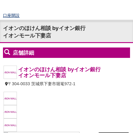
口座開設
ログイン
イオンのほけん相談 byイオン銀行
チャット
イオンモール下妻店
メニュー
商品・サービス
預金
円預金
TOP
普通預金
定期預金
積立式定期預金
外貨預金
TOP
外貨普通預金
外貨定期預金
外貨普通預金積立
資産運用
投資信託
TOP
証券口座開設
投信つみたて