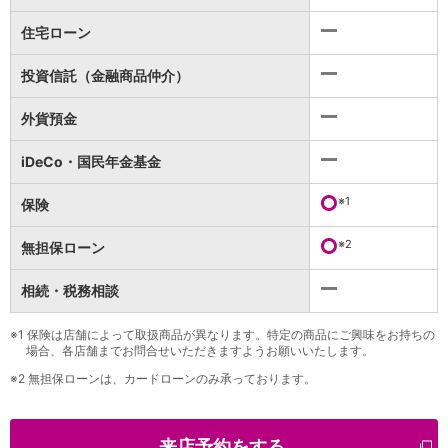
保険
保険
TOP
住宅ローン
個人年金保険
医療保険
投資信託（金融商品仲介）
がん保険
就業不能保険
外貨預金
認知症保険
海外旅行保険
iDeCo・国民年金基金
国内旅行傷害保険
スマホ保険
※1
保険
傷害保険
介護保険
※2
無担保ローン
カード
相続・税務相談
クレジットカード
デビットカード
インターネットバンキング
※1
保険は店舗によって取扱商品が異なります。特定の商品にご興味をお持ちの
場合、各店舗までお問合せいただきますようお願いいたします。
アプリ
※2
無担保ローンは、カードローンのみ承っております。
イオン銀行アプリ
TOP
通帳アプリ
イオン銀行PayB
来店予約をする
イオングループアプリ