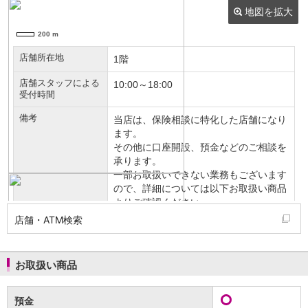
NISA
金銭信託
金銭信託のしくみ
取扱商品一覧
iDeCo・国民年金基金
iDeCo（個人型確定拠出年金）
国民年金基金
ロボアドバイザークラウドファンディング
TOP
WealthNavi for イオン銀行（ロボアドバイザー）
funds
まいクラウドファンディング
ローン
住宅ローン
新規お借入れの方
お借換えの方
店舗・ATM検索
フラット35
リ・バース60
カードローン
お取扱い商品
目的別ローン
目的別ローンマイページ
預金