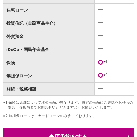
保険
保険
TOP
住宅ローン
個人年金保険
医療保険
投資信託（金融商品仲介）
がん保険
就業不能保険
外貨預金
認知症保険
海外旅行保険
iDeCo・国民年金基金
国内旅行傷害保険
スマホ保険
※1
保険
傷害保険
介護保険
※2
無担保ローン
カード
相続・税務相談
クレジットカード
デビットカード
インターネットバンキング
※1
保険は店舗によって取扱商品が異なります。特定の商品にご興味をお持ちの
場合、各店舗までお問合せいただきますようお願いいたします。
アプリ
※2
無担保ローンは、カードローンのみ承っております。
イオン銀行アプリ
TOP
通帳アプリ
イオン銀行PayB
来店予約をする
イオングループアプリ