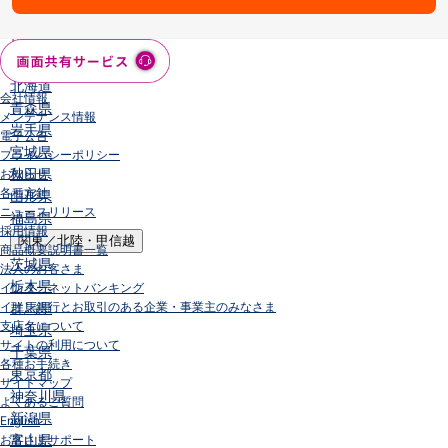
店舗・ATM
店舗
北海道・東北
北海道
会社情報
青森県
メンテナンス情報
岩手県
電子公告
宮城県
プライバシーポリシー
秋田県
お知らせ
各種方針
山形県
ニュースリリース
福島県
採用情報
関東／北陸・甲信越
商品概要説明書一覧
茨城県
法人のお客さま
栃木県
インターネットバンキング
イオン銀行とお取引のある企業・事業主のみなさま
群馬県
支店名について
埼玉県
サイトの利用について
千葉県
各種お手続き
東京都
サイトマップ
神奈川県
よくあるご質問
新潟県
English
富山県
お客さまサポート