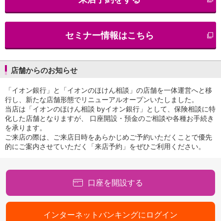
iAEON
AEON Pay
支払・入金・サービス
セミナー情報はこちら
支払・入金
TOP
AEON Pay
口座振替サービス
店舗からのお知らせ
自動入金サービス
WEB即時決済サービス
「イオン銀行」と「イオンのほけん相談」の店舗を一体運営へと移
スマホ決済アプリ
行し、新たな店舗形態でリニューアルオープンいたしました。
当店は「イオンのほけん相談 byイオン銀行」として、保険相談に特
公営競技
化した店舗となりますが、 口座開設・預金のご相談や各種お手続き
サービス
を承ります。
Myステージ
ご来店の際は、ご来店日時をあらかじめご予約いただくことで優先
相続・税務のご相談
的にご案内させていただく「来店予約」をぜひご利用ください。
電子マネーWAON
セキュリティ
インボイス
口座を開設する
その他サービス
手数料
金利
インターネットバンキングにログイン
キャンペーン