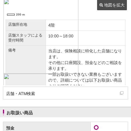
NISA
金銭信託
金銭信託のしくみ
取扱商品一覧
iDeCo・国民年金基金
iDeCo（個人型確定拠出年金）
国民年金基金
ロボアドバイザークラウドファンディング
TOP
WealthNavi for イオン銀行（ロボアドバイザー）
funds
まいクラウドファンディング
ローン
住宅ローン
新規お借入れの方
お借換えの方
店舗・ATM検索
フラット35
リ・バース60
カードローン
お取扱い商品
目的別ローン
目的別ローンマイページ
預金