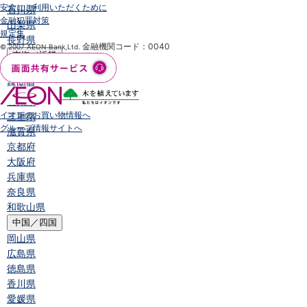
安全にご利用いただくために
石川県
金融犯罪対策
山梨県
規定集
長野県
金融機関コード：0040
© 2007 AEON Bank,Ltd.
東海／近畿
岐阜県
静岡県
愛知県
イオンのお買い物情報へ
三重県
グループ情報サイトへ
滋賀県
京都府
大阪府
兵庫県
奈良県
和歌山県
中国／四国
岡山県
広島県
徳島県
香川県
愛媛県