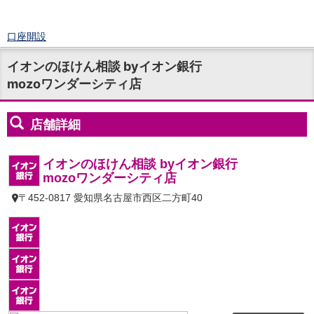
口座開設
ログイン
イオンのほけん相談 byイオン銀行
チャット
mozoワンダーシティ店
メニュー
商品・サービス
預金
円預金
TOP
普通預金
定期預金
積立式定期預金
外貨預金
TOP
外貨普通預金
外貨定期預金
外貨普通預金積立
資産運用
投資信託
TOP
証券口座開設
投信つみたて