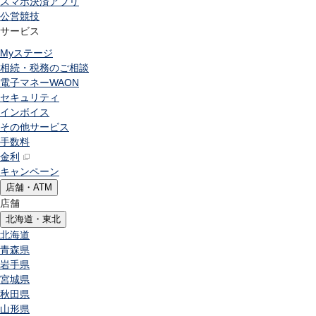
スマホ決済アプリ
公営競技
サービス
Myステージ
相続・税務のご相談
電子マネーWAON
セキュリティ
インボイス
その他サービス
手数料
金利
キャンペーン
店舗・ATM
店舗
北海道・東北
北海道
青森県
岩手県
宮城県
秋田県
山形県