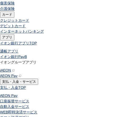
傷害保険
介護保険
カード
クレジットカード
デビットカード
インターネットバンキング
アプリ
イオン銀行アプリ
TOP
通帳アプリ
イオン銀行PayB
イオングループアプリ
iAEON
AEON Pay
支払・入金・サービス
支払・入金
TOP
AEON Pay
口座振替サービス
自動入金サービス
WEB即時決済サービス