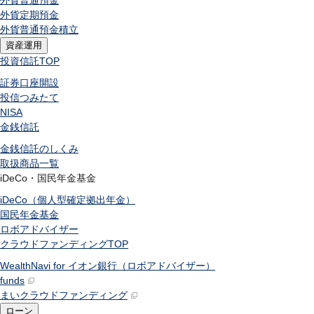
外貨普通預金
外貨定期預金
外貨普通預金積立
資産運用
投資信託
TOP
証券口座開設
投信つみたて
NISA
金銭信託
金銭信託のしくみ
取扱商品一覧
iDeCo・国民年金基金
iDeCo（個人型確定拠出年金）
国民年金基金
ロボアドバイザー
クラウドファンディング
TOP
WealthNavi for イオン銀行（ロボアドバイザー）
funds
まいクラウドファンディング
ローン