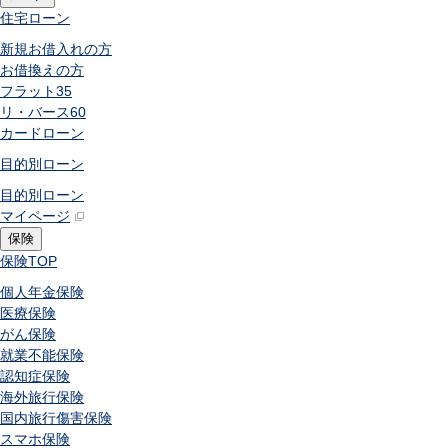
住宅ローン
新規お借入れの方
お借換えの方
フラット35
リ・バース60
カードローン
目的別ローン
目的別ローン
マイページ
保険
保険
TOP
個人年金保険
医療保険
がん保険
就業不能保険
認知症保険
海外旅行保険
国内旅行傷害保険
スマホ保険