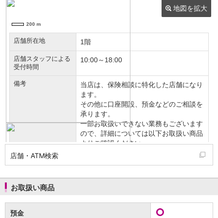
NISA
金銭信託
金銭信託のしくみ
取扱商品一覧
iDeCo・国民年金基金
iDeCo（個人型確定拠出年金）
国民年金基金
ロボアドバイザークラウドファンディング
TOP
WealthNavi for イオン銀行（ロボアドバイザー）
funds
まいクラウドファンディング
ローン
住宅ローン
新規お借入れの方
お借換えの方
店舗・ATM検索
フラット35
リ・バース60
カードローン
お取扱い商品
目的別ローン
目的別ローンマイページ
預金