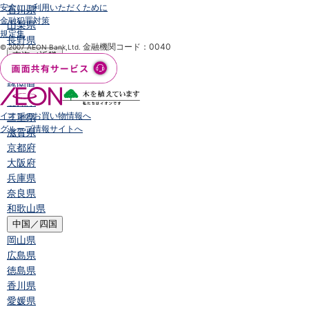
安全にご利用いただくために
石川県
金融犯罪対策
山梨県
規定集
長野県
金融機関コード：0040
© 2007 AEON Bank,Ltd.
東海／近畿
岐阜県
静岡県
愛知県
イオンのお買い物情報へ
三重県
グループ情報サイトへ
滋賀県
京都府
大阪府
兵庫県
奈良県
和歌山県
中国／四国
岡山県
広島県
徳島県
香川県
愛媛県