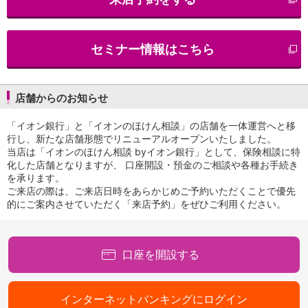
iAEON
AEON Pay
支払・入金・サービス
セミナー情報はこちら
支払・入金
TOP
AEON Pay
口座振替サービス
店舗からのお知らせ
自動入金サービス
WEB即時決済サービス
「イオン銀行」と「イオンのほけん相談」の店舗を一体運営へと移
スマホ決済アプリ
行し、新たな店舗形態でリニューアルオープンいたしました。
当店は「イオンのほけん相談 byイオン銀行」として、保険相談に特
公営競技
化した店舗となりますが、 口座開設・預金のご相談や各種お手続き
サービス
を承ります。
Myステージ
ご来店の際は、ご来店日時をあらかじめご予約いただくことで優先
相続・税務のご相談
的にご案内させていただく「来店予約」をぜひご利用ください。
電子マネーWAON
セキュリティ
インボイス
口座を開設する
その他サービス
手数料
金利
インターネットバンキングにログイン
キャンペーン