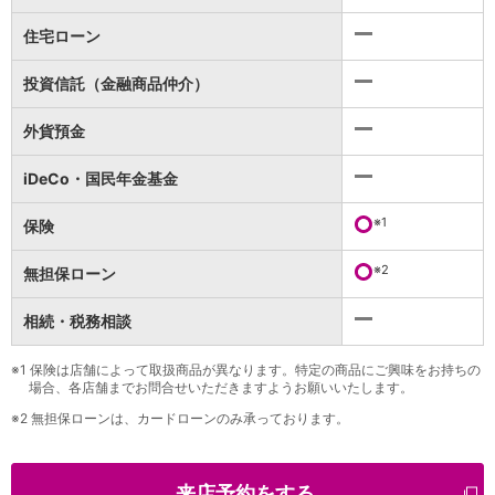
保険
保険
TOP
住宅ローン
個人年金保険
医療保険
投資信託（金融商品仲介）
がん保険
就業不能保険
外貨預金
認知症保険
海外旅行保険
iDeCo・国民年金基金
国内旅行傷害保険
スマホ保険
※1
保険
傷害保険
介護保険
※2
無担保ローン
カード
相続・税務相談
クレジットカード
デビットカード
インターネットバンキング
※1
保険は店舗によって取扱商品が異なります。特定の商品にご興味をお持ちの
場合、各店舗までお問合せいただきますようお願いいたします。
アプリ
※2
無担保ローンは、カードローンのみ承っております。
イオン銀行アプリ
TOP
通帳アプリ
イオン銀行PayB
来店予約をする
イオングループアプリ