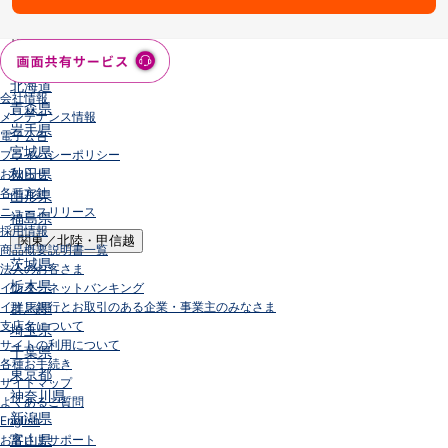
店舗・ATM
店舗
北海道・東北
北海道
会社情報
青森県
メンテナンス情報
岩手県
電子公告
宮城県
プライバシーポリシー
秋田県
お知らせ
各種方針
山形県
ニュースリリース
福島県
採用情報
関東／北陸・甲信越
商品概要説明書一覧
茨城県
法人のお客さま
栃木県
インターネットバンキング
イオン銀行とお取引のある企業・事業主のみなさま
群馬県
支店名について
埼玉県
サイトの利用について
千葉県
各種お手続き
東京都
サイトマップ
神奈川県
よくあるご質問
新潟県
English
富山県
お客さまサポート