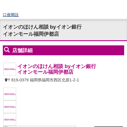
口座開設
ログイン
イオンのほけん相談 byイオン銀行
チャット
イオンモール福岡伊都店
メニュー
商品・サービス
預金
円預金
TOP
普通預金
定期預金
積立式定期預金
外貨預金
TOP
外貨普通預金
外貨定期預金
外貨普通預金積立
資産運用
投資信託
TOP
証券口座開設
投信つみたて