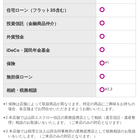
保険
保険
TOP
住宅ローン（フラット35含む）
個人年金保険
医療保険
投資信託（金融商品仲介）
がん保険
就業不能保険
外貨預金
認知症保険
海外旅行保険
iDeCo・国民年金基金
国内旅行傷害保険
スマホ保険
※1
保険
傷害保険
介護保険
無担保ローン
カード
※2,3
相続・税務相談
クレジットカード
デビットカード
インターネットバンキング
※1
保険は店舗によって取扱商品が異なります。特定の商品にご興味をお持ちの
場合、各店舗までお問合せいただきますようお願いいたします。
アプリ
※2
本店舗では山田エスクロー信託の業務提携店として相続（遺言信託・遺産整
イオン銀行アプリ
TOP
理）相談のお取扱いをいたします。（ご来店のみの対応となります）
通帳アプリ
※3
本店舗では税理士法人山田合同事務所の業務提携店として税務相談のお取扱
イオン銀行PayB
いをいたします。（ご来店のみの対応となります。）
イオングループアプリ