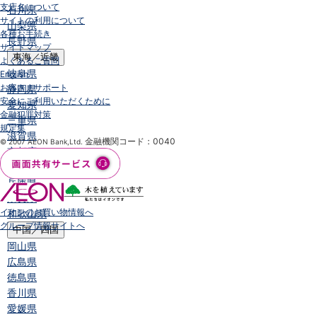
支店名について
石川県
サイトの利用について
山梨県
各種お手続き
長野県
サイトマップ
東海／近畿
よくあるご質問
岐阜県
English
お客さまサポート
静岡県
安全にご利用いただくために
愛知県
金融犯罪対策
三重県
規定集
滋賀県
金融機関コード：0040
© 2007 AEON Bank,Ltd.
京都府
大阪府
兵庫県
奈良県
イオンのお買い物情報へ
和歌山県
グループ情報サイトへ
中国／四国
岡山県
広島県
徳島県
香川県
愛媛県