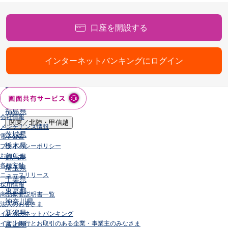
店舗・ATM
店舗
口座を開設する
北海道・東北
北海道
青森県
インターネットバンキングにログイン
岩手県
宮城県
秋田県
山形県
福島県
会社情報
関東／北陸・甲信越
メンテナンス情報
茨城県
電子公告
栃木県
プライバシーポリシー
お知らせ
群馬県
各種方針
埼玉県
ニュースリリース
千葉県
採用情報
東京都
商品概要説明書一覧
神奈川県
法人のお客さま
新潟県
インターネットバンキング
イオン銀行とお取引のある企業・事業主のみなさま
富山県