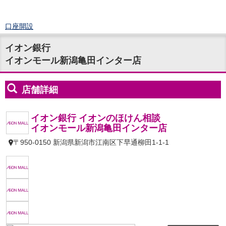
口座開設
ログイン
イオン銀行
チャット
イオンモール新潟亀田インター店
メニュー
商品・サービス
預金
円預金
TOP
普通預金
定期預金
積立式定期預金
外貨預金
TOP
外貨普通預金
外貨定期預金
外貨普通預金積立
資産運用
投資信託
TOP
証券口座開設
投信つみたて