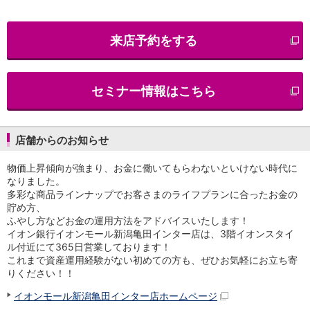
iAEON
AEON Pay
来店予約をする
支払・入金・サービス
支払・入金
TOP
AEON Pay
セミナー情報はこちら
口座振替サービス
自動入金サービス
WEB即時決済サービス
スマホ決済アプリ
店舗からのお知らせ
公営競技
物価上昇傾向が強まり、お金に働いてもらわないといけない時代に
サービス
なりました。
Myステージ
多彩な商品ラインナップでお客さまのライフプランに合ったお金の
相続・税務のご相談
貯め方、
電子マネーWAON
ふやし方などお金の運用方法をアドバイスいたします！
セキュリティ
イオン銀行イオンモール新潟亀田インター店は、3階イオンスタイ
インボイス
ル付近にて365日営業しております！
その他サービス
これまで資産運用経験がない初めての方も、ぜひお気軽にお立ち寄
りください！！
手数料
金利
イオンモール新潟亀田インター店ホームページ
キャンペーン