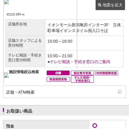
NISA
金銭信託
金銭信託のしくみ
取扱商品一覧
iDeCo・国民年金基金
iDeCo（個人型確定拠出年金）
国民年金基金
ロボアドバイザークラウドファンディング
TOP
WealthNavi for イオン銀行（ロボアドバイザー）
funds
まいクラウドファンディング
ローン
住宅ローン
新規お借入れの方
お借換えの方
店舗・ATM検索
フラット35
リ・バース60
カードローン
お取扱い商品
目的別ローン
目的別ローンマイページ
預金