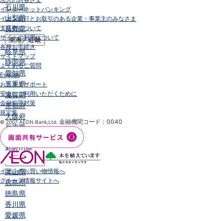
石川県
インターネットバンキング
山梨県
イオン銀行とお取引のある企業・事業主のみなさま
支店名について
長野県
サイトの利用について
東海／近畿
各種お手続き
岐阜県
サイトマップ
静岡県
よくあるご質問
愛知県
English
三重県
お客さまサポート
安全にご利用いただくために
滋賀県
金融犯罪対策
京都府
規定集
大阪府
金融機関コード：0040
© 2007 AEON Bank,Ltd.
兵庫県
奈良県
和歌山県
中国／四国
イオンのお買い物情報へ
岡山県
グループ情報サイトへ
広島県
徳島県
香川県
愛媛県