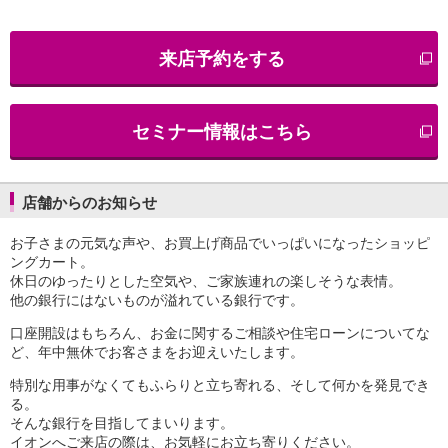
iAEON
AEON Pay
来店予約をする
支払・入金・サービス
支払・入金
TOP
AEON Pay
セミナー情報はこちら
口座振替サービス
自動入金サービス
WEB即時決済サービス
スマホ決済アプリ
店舗からのお知らせ
公営競技
お子さまの元気な声や、お買上げ商品でいっぱいになったショッピ
サービス
ングカート。
Myステージ
休日のゆったりとした空気や、ご家族連れの楽しそうな表情。
相続・税務のご相談
他の銀行にはないものが溢れている銀行です。
電子マネーWAON
セキュリティ
口座開設はもちろん、お金に関するご相談や住宅ローンについてな
ど、年中無休でお客さまをお迎えいたします。
インボイス
その他サービス
特別な用事がなくてもふらりと立ち寄れる、そして何かを発見でき
手数料
る。
金利
そんな銀行を目指してまいります。
キャンペーン
イオンへご来店の際は、お気軽にお立ち寄りください。