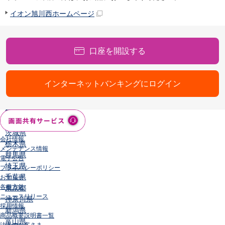
店舗・ATM
イオン旭川西ホームページ
店舗
北海道・東北
北海道
口座を開設する
青森県
岩手県
宮城県
インターネットバンキングにログイン
秋田県
山形県
福島県
関東／北陸・甲信越
茨城県
会社情報
栃木県
メンテナンス情報
群馬県
電子公告
埼玉県
プライバシーポリシー
千葉県
お知らせ
各種方針
東京都
ニュースリリース
神奈川県
採用情報
新潟県
商品概要説明書一覧
富山県
法人のお客さま