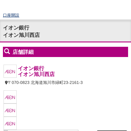
口座開設
ログイン
イオン銀行
チャット
イオン旭川西店
メニュー
商品・サービス
預金
円預金
TOP
普通預金
定期預金
積立式定期預金
外貨預金
TOP
外貨普通預金
外貨定期預金
外貨普通預金積立
資産運用
投資信託
TOP
証券口座開設
投信つみたて