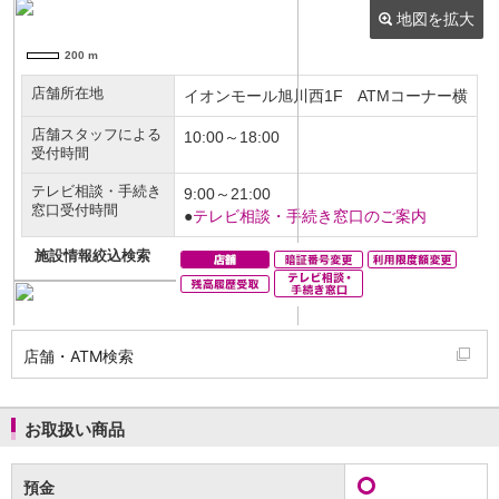
NISA
金銭信託
金銭信託のしくみ
取扱商品一覧
iDeCo・国民年金基金
iDeCo（個人型確定拠出年金）
国民年金基金
ロボアドバイザークラウドファンディング
TOP
WealthNavi for イオン銀行（ロボアドバイザー）
funds
まいクラウドファンディング
ローン
住宅ローン
新規お借入れの方
お借換えの方
店舗・ATM検索
フラット35
リ・バース60
カードローン
お取扱い商品
目的別ローン
目的別ローンマイページ
預金