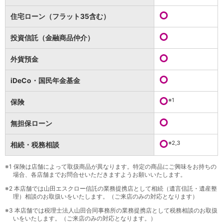
保険
保険
TOP
住宅ローン（フラット35含む）
個人年金保険
医療保険
投資信託（金融商品仲介）
がん保険
就業不能保険
外貨預金
認知症保険
海外旅行保険
iDeCo・国民年金基金
国内旅行傷害保険
スマホ保険
※1
保険
傷害保険
介護保険
無担保ローン
カード
※2,3
相続・税務相談
クレジットカード
デビットカード
インターネットバンキング
※1
保険は店舗によって取扱商品が異なります。特定の商品にご興味をお持ちの
場合、各店舗までお問合せいただきますようお願いいたします。
アプリ
※2
本店舗では山田エスクロー信託の業務提携店として相続（遺言信託・遺産整
イオン銀行アプリ
TOP
理）相談のお取扱いをいたします。（ご来店のみの対応となります）
通帳アプリ
※3
本店舗では税理士法人山田合同事務所の業務提携店として税務相談のお取扱
イオン銀行PayB
いをいたします。（ご来店のみの対応となります。）
イオングループアプリ