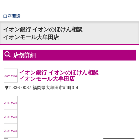
口座開設
ログイン
イオン銀行 イオンのほけん相談
チャット
イオンモール大牟田店
メニュー
商品・サービス
預金
円預金
TOP
普通預金
定期預金
積立式定期預金
外貨預金
TOP
外貨普通預金
外貨定期預金
外貨普通預金積立
資産運用
投資信託
TOP
証券口座開設
投信つみたて