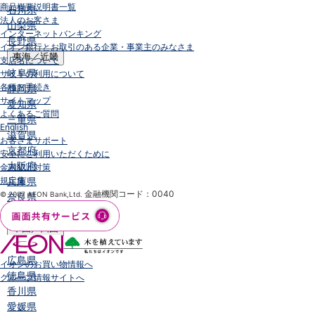
商品概要説明書一覧
石川県
法人のお客さま
山梨県
インターネットバンキング
長野県
イオン銀行とお取引のある企業・事業主のみなさま
東海／近畿
支店名について
岐阜県
サイトの利用について
各種お手続き
静岡県
サイトマップ
愛知県
よくあるご質問
三重県
English
滋賀県
お客さまサポート
京都府
安全にご利用いただくために
大阪府
金融犯罪対策
規定集
兵庫県
金融機関コード：0040
© 2007 AEON Bank,Ltd.
奈良県
和歌山県
中国／四国
岡山県
広島県
イオンのお買い物情報へ
徳島県
グループ情報サイトへ
香川県
愛媛県