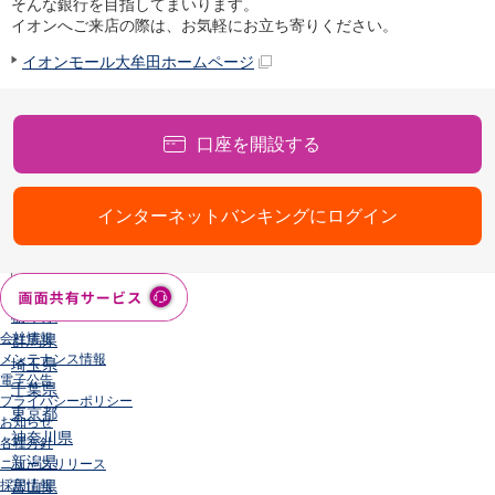
そんな銀行を目指してまいります。
店舗・ATM
イオンへご来店の際は、お気軽にお立ち寄りください。
店舗
イオンモール大牟田ホームページ
北海道・東北
北海道
青森県
口座を開設する
岩手県
宮城県
秋田県
インターネットバンキングにログイン
山形県
福島県
関東／北陸・甲信越
茨城県
栃木県
会社情報
群馬県
メンテナンス情報
埼玉県
電子公告
千葉県
プライバシーポリシー
東京都
お知らせ
神奈川県
各種方針
新潟県
ニュースリリース
採用情報
富山県