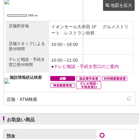
NISA
金銭信託
金銭信託のしくみ
取扱商品一覧
iDeCo・国民年金基金
iDeCo（個人型確定拠出年金）
国民年金基金
ロボアドバイザークラウドファンディング
TOP
WealthNavi for イオン銀行（ロボアドバイザー）
funds
まいクラウドファンディング
ローン
住宅ローン
新規お借入れの方
お借換えの方
店舗・ATM検索
フラット35
リ・バース60
カードローン
お取扱い商品
目的別ローン
目的別ローンマイページ
預金