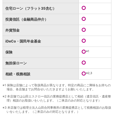
保険
保険
TOP
住宅ローン（フラット35含む）
個人年金保険
医療保険
投資信託（金融商品仲介）
がん保険
就業不能保険
外貨預金
認知症保険
海外旅行保険
iDeCo・国民年金基金
国内旅行傷害保険
スマホ保険
※1
保険
傷害保険
介護保険
無担保ローン
カード
※2,3
相続・税務相談
クレジットカード
デビットカード
インターネットバンキング
※1
保険は店舗によって取扱商品が異なります。特定の商品にご興味をお持ちの
場合、各店舗までお問合せいただきますようお願いいたします。
アプリ
※2
本店舗では山田エスクロー信託の業務提携店として相続（遺言信託・遺産整
イオン銀行アプリ
TOP
理）相談のお取扱いをいたします。（ご来店のみの対応となります）
通帳アプリ
※3
本店舗では税理士法人山田合同事務所の業務提携店として税務相談のお取扱
イオン銀行PayB
いをいたします。（ご来店のみの対応となります。）
イオングループアプリ