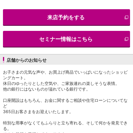
iAEON
AEON Pay
来店予約をする
支払・入金・サービス
支払・入金
TOP
AEON Pay
セミナー情報はこちら
口座振替サービス
自動入金サービス
WEB即時決済サービス
スマホ決済アプリ
店舗からのお知らせ
公営競技
お子さまの元気な声や、お買上げ商品でいっぱいになったショッピ
サービス
ングカート。
Myステージ
休日のゆったりとした空気や、ご家族連れの楽しそうな表情。
相続・税務のご相談
他の銀行にはないものが溢れている銀行です。
電子マネーWAON
セキュリティ
口座開設はもちろん、お金に関するご相談や住宅ローンについてな
インボイス
ど
その他サービス
365日お客さまをお迎えいたします。
手数料
特別な用事がなくてもふらりと立ち寄れる、そして何かを発見でき
金利
る。
キャンペーン