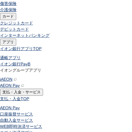
傷害保険
介護保険
カード
クレジットカード
デビットカード
インターネットバンキング
アプリ
イオン銀行アプリ
TOP
通帳アプリ
イオン銀行PayB
イオングループアプリ
iAEON
AEON Pay
支払・入金・サービス
支払・入金
TOP
AEON Pay
口座振替サービス
自動入金サービス
WEB即時決済サービス