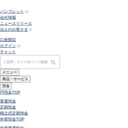
パンフレット
会社情報
ニュースリリース
法人のお客さま
口座開設
ログイン
チャット
メニュー
商品・サービス
預金
円預金
TOP
普通預金
定期預金
積立式定期預金
外貨預金
TOP