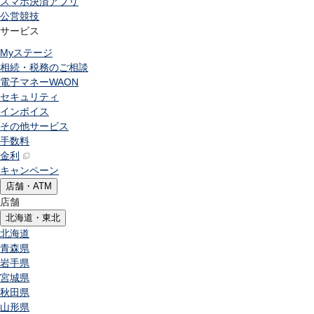
スマホ決済アプリ
公営競技
サービス
Myステージ
相続・税務のご相談
電子マネーWAON
セキュリティ
インボイス
その他サービス
手数料
金利
キャンペーン
店舗・ATM
店舗
北海道・東北
北海道
青森県
岩手県
宮城県
秋田県
山形県