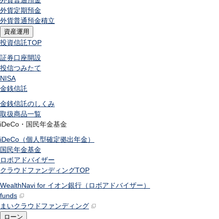
外貨普通預金
外貨定期預金
外貨普通預金積立
資産運用
投資信託
TOP
証券口座開設
投信つみたて
NISA
金銭信託
金銭信託のしくみ
取扱商品一覧
iDeCo・国民年金基金
iDeCo（個人型確定拠出年金）
国民年金基金
ロボアドバイザー
クラウドファンディング
TOP
WealthNavi for イオン銀行（ロボアドバイザー）
funds
まいクラウドファンディング
ローン