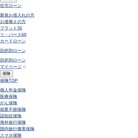
住宅ローン
新規お借入れの方
お借換えの方
フラット35
リ・バース60
カードローン
目的別ローン
目的別ローン
マイページ
保険
保険
TOP
個人年金保険
医療保険
がん保険
就業不能保険
認知症保険
海外旅行保険
国内旅行傷害保険
スマホ保険