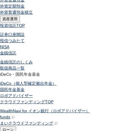
外貨普通預金
外貨定期預金
外貨普通預金積立
資産運用
投資信託
TOP
証券口座開設
投信つみたて
NISA
金銭信託
金銭信託のしくみ
取扱商品一覧
iDeCo・国民年金基金
iDeCo（個人型確定拠出年金）
国民年金基金
ロボアドバイザー
クラウドファンディング
TOP
WealthNavi for イオン銀行（ロボアドバイザー）
funds
まいクラウドファンディング
ローン