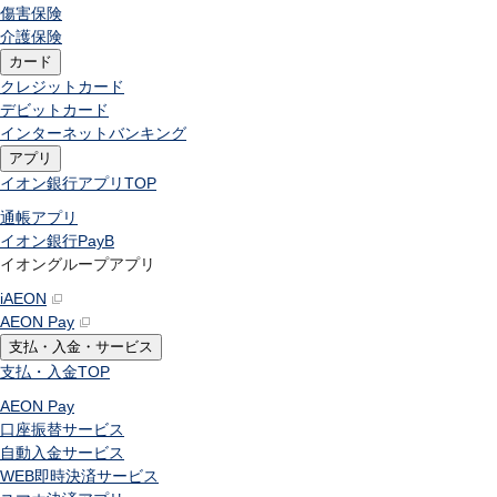
傷害保険
介護保険
カード
クレジットカード
デビットカード
インターネットバンキング
アプリ
イオン銀行アプリ
TOP
通帳アプリ
イオン銀行PayB
イオングループアプリ
iAEON
AEON Pay
支払・入金・サービス
支払・入金
TOP
AEON Pay
口座振替サービス
自動入金サービス
WEB即時決済サービス