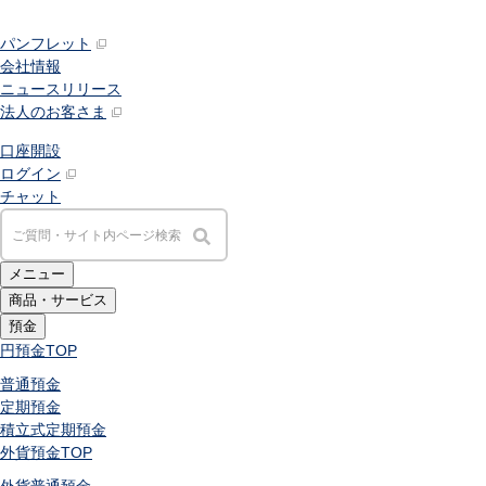
パンフレット
会社情報
ニュースリリース
法人のお客さま
口座開設
ログイン
チャット
メニュー
商品・サービス
預金
円預金
TOP
普通預金
定期預金
積立式定期預金
外貨預金
TOP