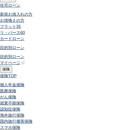
住宅ローン
新規お借入れの方
お借換えの方
フラット35
リ・バース60
カードローン
目的別ローン
目的別ローン
マイページ
保険
保険
TOP
個人年金保険
医療保険
がん保険
就業不能保険
認知症保険
海外旅行保険
国内旅行傷害保険
スマホ保険