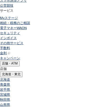
スマホ決済アプリ
公営競技
サービス
Myステージ
相続・税務のご相談
電子マネーWAON
セキュリティ
インボイス
その他サービス
手数料
金利
キャンペーン
店舗・ATM
店舗
北海道・東北
北海道
青森県
岩手県
宮城県
秋田県
山形県