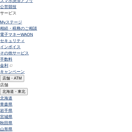
スマホ決済アプリ
公営競技
サービス
Myステージ
相続・税務のご相談
電子マネーWAON
セキュリティ
インボイス
その他サービス
手数料
金利
キャンペーン
店舗・ATM
店舗
北海道・東北
北海道
青森県
岩手県
宮城県
秋田県
山形県