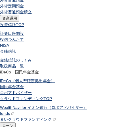
外貨普通預金
外貨定期預金
外貨普通預金積立
資産運用
投資信託
TOP
証券口座開設
投信つみたて
NISA
金銭信託
金銭信託のしくみ
取扱商品一覧
iDeCo・国民年金基金
iDeCo（個人型確定拠出年金）
国民年金基金
ロボアドバイザー
クラウドファンディング
TOP
WealthNavi for イオン銀行（ロボアドバイザー）
funds
まいクラウドファンディング
ローン