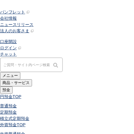
パンフレット
会社情報
ニュースリリース
法人のお客さま
口座開設
ログイン
チャット
メニュー
商品・サービス
預金
円預金
TOP
普通預金
定期預金
積立式定期預金
外貨預金
TOP