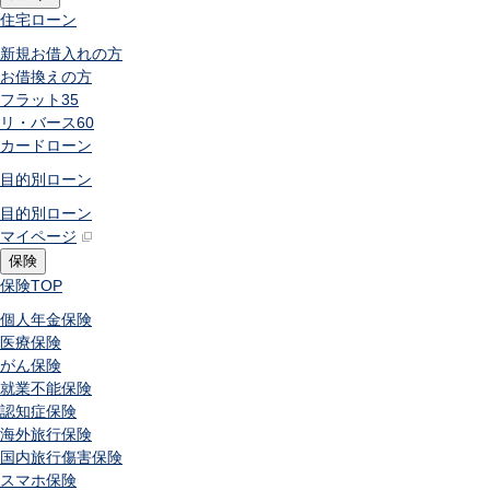
住宅ローン
新規お借入れの方
お借換えの方
フラット35
リ・バース60
カードローン
目的別ローン
目的別ローン
マイページ
保険
保険
TOP
個人年金保険
医療保険
がん保険
就業不能保険
認知症保険
海外旅行保険
国内旅行傷害保険
スマホ保険