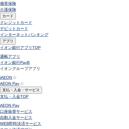
傷害保険
介護保険
カード
クレジットカード
デビットカード
インターネットバンキング
アプリ
イオン銀行アプリ
TOP
通帳アプリ
イオン銀行PayB
イオングループアプリ
iAEON
AEON Pay
支払・入金・サービス
支払・入金
TOP
AEON Pay
口座振替サービス
自動入金サービス
WEB即時決済サービス