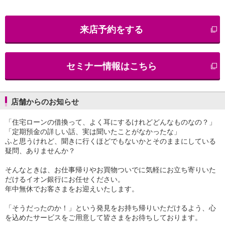
iAEON
AEON Pay
来店予約をする
支払・入金・サービス
支払・入金
TOP
AEON Pay
セミナー情報はこちら
口座振替サービス
自動入金サービス
WEB即時決済サービス
スマホ決済アプリ
店舗からのお知らせ
公営競技
「住宅ローンの借換って、よく耳にするけれどどんなものなの？」
サービス
「定期預金の詳しい話、実は聞いたことがなかったな」
Myステージ
ふと思うけれど、聞きに行くほどでもないかとそのままにしている
相続・税務のご相談
疑問、ありませんか？
電子マネーWAON
セキュリティ
そんなときは、お仕事帰りやお買物ついでに気軽にお立ち寄りいた
インボイス
だけるイオン銀行にお任せください。
その他サービス
年中無休でお客さまをお迎えいたします。
手数料
「そうだったのか！」という発見をお持ち帰りいただけるよう、心
金利
を込めたサービスをご用意して皆さまをお待ちしております。
キャンペーン