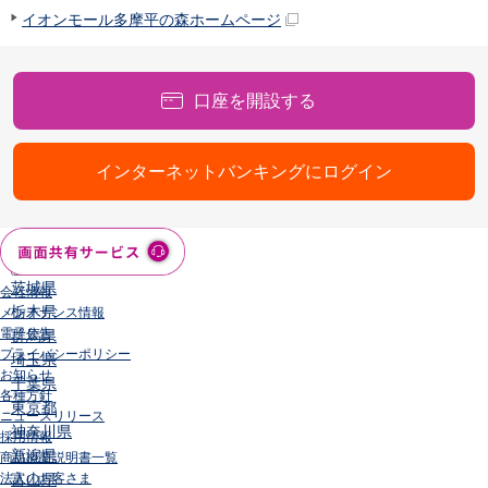
店舗・ATM
イオンモール多摩平の森ホームページ
店舗
北海道・東北
北海道
口座を開設する
青森県
岩手県
宮城県
インターネットバンキングにログイン
秋田県
山形県
福島県
関東／北陸・甲信越
茨城県
会社情報
栃木県
メンテナンス情報
電子公告
群馬県
プライバシーポリシー
埼玉県
お知らせ
千葉県
各種方針
東京都
ニュースリリース
神奈川県
採用情報
新潟県
商品概要説明書一覧
法人のお客さま
富山県