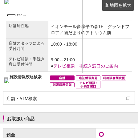
NISA
金銭信託
金銭信託のしくみ
取扱商品一覧
iDeCo・国民年金基金
iDeCo（個人型確定拠出年金）
国民年金基金
ロボアドバイザークラウドファンディング
TOP
WealthNavi for イオン銀行（ロボアドバイザー）
funds
まいクラウドファンディング
ローン
住宅ローン
新規お借入れの方
お借換えの方
店舗・ATM検索
フラット35
リ・バース60
カードローン
お取扱い商品
目的別ローン
目的別ローンマイページ
預金