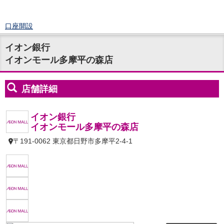
口座開設
ログイン
イオン銀行
チャット
イオンモール多摩平の森店
メニュー
商品・サービス
預金
円預金
TOP
普通預金
定期預金
積立式定期預金
外貨預金
TOP
外貨普通預金
外貨定期預金
外貨普通預金積立
資産運用
投資信託
TOP
証券口座開設
投信つみたて