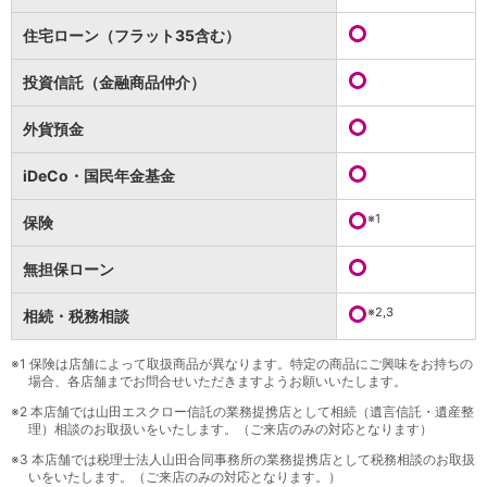
保険
保険
TOP
住宅ローン（フラット35含む）
個人年金保険
医療保険
投資信託（金融商品仲介）
がん保険
就業不能保険
外貨預金
認知症保険
海外旅行保険
iDeCo・国民年金基金
国内旅行傷害保険
スマホ保険
※1
保険
傷害保険
介護保険
無担保ローン
カード
※2,3
相続・税務相談
クレジットカード
デビットカード
インターネットバンキング
※1
保険は店舗によって取扱商品が異なります。特定の商品にご興味をお持ちの
場合、各店舗までお問合せいただきますようお願いいたします。
アプリ
※2
本店舗では山田エスクロー信託の業務提携店として相続（遺言信託・遺産整
イオン銀行アプリ
TOP
理）相談のお取扱いをいたします。（ご来店のみの対応となります）
通帳アプリ
※3
本店舗では税理士法人山田合同事務所の業務提携店として税務相談のお取扱
イオン銀行PayB
いをいたします。（ご来店のみの対応となります。）
イオングループアプリ