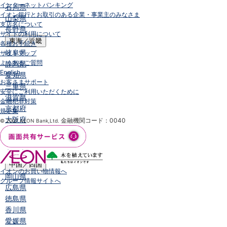
インターネットバンキング
石川県
イオン銀行とお取引のある企業・事業主のみなさま
山梨県
支店名について
長野県
サイトの利用について
東海／近畿
各種お手続き
岐阜県
サイトマップ
よくあるご質問
静岡県
English
愛知県
お客さまサポート
三重県
安全にご利用いただくために
滋賀県
金融犯罪対策
京都府
規定集
大阪府
金融機関コード：0040
© 2007 AEON Bank,Ltd.
兵庫県
奈良県
和歌山県
中国／四国
イオンのお買い物情報へ
岡山県
グループ情報サイトへ
広島県
徳島県
香川県
愛媛県