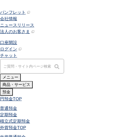
パンフレット
会社情報
ニュースリリース
法人のお客さま
口座開設
ログイン
チャット
メニュー
商品・サービス
預金
円預金
TOP
普通預金
定期預金
積立式定期預金
外貨預金
TOP