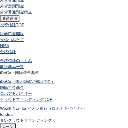
外貨普通預金
外貨定期預金
外貨普通預金積立
資産運用
投資信託
TOP
証券口座開設
投信つみたて
NISA
金銭信託
金銭信託のしくみ
取扱商品一覧
iDeCo・国民年金基金
iDeCo（個人型確定拠出年金）
国民年金基金
ロボアドバイザー
クラウドファンディング
TOP
WealthNavi for イオン銀行（ロボアドバイザー）
funds
まいクラウドファンディング
ローン