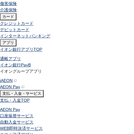
傷害保険
介護保険
カード
クレジットカード
デビットカード
インターネットバンキング
アプリ
イオン銀行アプリ
TOP
通帳アプリ
イオン銀行PayB
イオングループアプリ
iAEON
AEON Pay
支払・入金・サービス
支払・入金
TOP
AEON Pay
口座振替サービス
自動入金サービス
WEB即時決済サービス