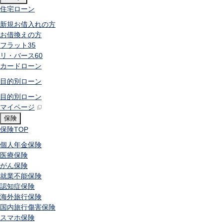
住宅ローン
新規お借入れの方
お借換えの方
フラット35
リ・バース60
カードローン
目的別ローン
目的別ローン
マイページ
保険
保険
TOP
個人年金保険
医療保険
がん保険
就業不能保険
認知症保険
海外旅行保険
国内旅行傷害保険
スマホ保険