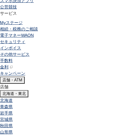
スマホ決済アプリ
公営競技
サービス
Myステージ
相続・税務のご相談
電子マネーWAON
セキュリティ
インボイス
その他サービス
手数料
金利
キャンペーン
店舗・ATM
店舗
北海道・東北
北海道
青森県
岩手県
宮城県
秋田県
山形県