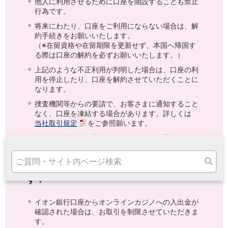
他人に利用させるために口座を開設することも禁止
高知県
行為です。
九州・沖縄
将来にわたり、口座をご利用にならない場合は、解
福岡県
約手続きをお願いいたします。
熊本県
（※在留資格や在留期限を更新せず、本国へ帰国す
宮崎県
る際は口座の解約を必ずお願いいたします。）
鹿児島県
上記のような不正利用が判明した場合は、口座の利
沖縄県
用を停止したり、口座を解約させていただくことに
オンライン相談専用
なります。
ATM
捜査機関等からの要請で、お客さまに通知すること
ATMサービス
なく、口座を凍結する場合があります。詳しくは
ATM検索
当社取引規定
をご参照願います。
お客さまサポート
全国銀行協会（口座の売買）のページに遷移しま
す
オンラインカジノを利用した賭博は犯罪で
す！
タマルWeb
イオン銀行口座からオンラインカジノへの入出金が
セミナー
確認された場合は、お取引を制限させていただきま
安全にご利用いただくために
す。
パンフレット