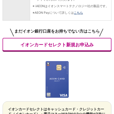
iAEON
※
iAEONはイオンスマートテクノロジー社の製品です。
AEON Pay
※
AEON Payについて詳しくは
こちら
支払・入金・サービス
支払・入金
TOP
AEON Pay
まだイオン銀行口座をお持ちでない方はこちら
口座振替サービス
自動入金サービス
イオンカードセレクト新規お申込み
WEB即時決済サービス
スマホ決済アプリ
公営競技
サービス
Myステージ
相続・税務のご相談
電子マネーWAON
セキュリティ
インボイス
その他サービス
手数料
金利
イオンカードセレクトはキャッシュカード・クレジットカー
キャンペーン
ド（イオンカード）・電子マネーWAONの3つの機能が1枚に