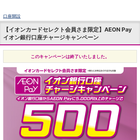
口座開設
ログイン
【イオンカードセレクト会員さま限定】AEON Pay
チャット
イオン銀行口座チャージキャンペーン
メニュー
商品・サービス
預金
このキャンペーンは終了いたしました。
円預金
TOP
普通預金
定期預金
積立式定期預金
外貨預金
TOP
外貨普通預金
外貨定期預金
外貨普通預金積立
資産運用
投資信託
TOP
証券口座開設
投信つみたて