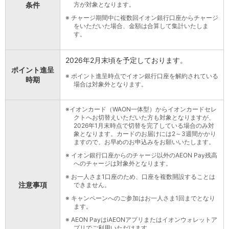
保険
条件
方が対象となります。
保険
TOP
※
チャージ期間中に複数回イオン銀行口座からチャージ
個人年金保険
をいただいた場合、金額は合算して集計いたしま
す。
医療保険
がん保険
就業不能保険
2026年2月末頃を予定しております。
認知症保険
ポイント進呈
※
ポイント進呈時点でイオン銀行口座を解約されている
時期
海外旅行保険
場合は対象外となります。
国内旅行傷害保険
スマホ保険
※
イオンカード（WAON一体型）からイオンカードセレ
傷害保険
クトへお切替えいただいた方も対象となりますが、
介護保険
2026年1月末時点で切替を完了している場合のみ対
象となります。カードのお届けには2～3週間かかり
カード
ますので、お早めのお申込みをお願いいたします。
クレジットカード
※
イオン銀行口座からのチャージ以外のAEON Pay残高
デビットカード
へのチャージは対象外となります。
インターネットバンキング
※
お一人さま1口座のため、口座を複数開設することは
アプリ
注意事項
できません。
イオン銀行アプリ
TOP
※
キャンペーンへのご参加はお一人さま1回までとなり
通帳アプリ
ます。
イオン銀行PayB
※
AEON PayはiAEONアプリまたはイオンウォレットア
プリでご利用いただけます。
イオングループアプリ