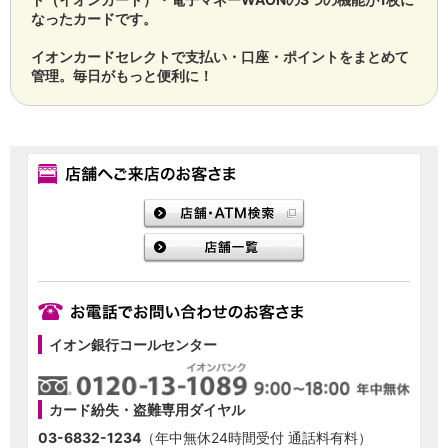
店舗・ATM
なったカードです。
店舗
イオンカードセレクトで支払い・口座・ポイントをまとめて
北海道・東北
管理。毎日がもっと便利に！
北海道
青森県
岩手県
宮城県
秋田県
山形県
福島県
関東／北陸・甲信越
茨城県
栃木県
群馬県
埼玉県
イオン銀行コールセンター
千葉県
東京都
神奈川県
カード紛失・盗難専用ダイヤル
新潟県
03-6832-1234
（年中無休24時間受付 通話料有料）
富山県