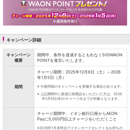
NISA
金銭信託
金銭信託のしくみ
取扱商品一覧
iDeCo・国民年金基金
iDeCo（個人型確定拠出年金）
キャンペーン詳細
国民年金基金
ロボアドバイザークラウドファンディング
TOP
WealthNavi for イオン銀行（ロボアドバイザー）
キャンペーン
期間中、条件を達成するともれなく500WAON
funds
概要
POINTを進呈いたします。
まいクラウドファンディング
チャージ期間：2025年12月6日（土）～2026
ローン
年1月5日（月）
住宅ローン
新規お借入れの方
期間
※
今後同様のキャンペーンを実施する場合があります。
お借換えの方
※
上記期間中に新規口座開設をいただいた方は、2026
フラット35
年2月5日(木)のチャージ分までが対象となります。
リ・バース60
カードローン
チャージ期間中、イオン銀行口座からAEON
目的別ローン
Payに5,000円以上チャージをいただくこと
目的別ローンマイページ
※
2026年1月末時点でイオンカードセレクトをお持ちの