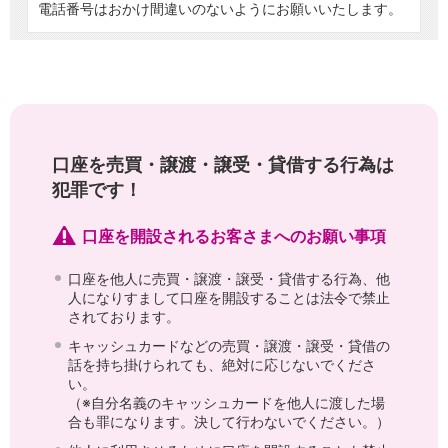
電話番号はおかけ間違いのないようにお願いいたします。
石川県
山梨県
長野県
東海／近畿
岐阜県
静岡県
愛知県
口座を売買・譲渡・譲受・貸借する行為は
三重県
犯罪です！
滋賀県
京都府
口座を開設されるお客さまへのお願い事項
大阪府
兵庫県
口座を他人に売買・譲渡・譲受・貸借する行為、他
奈良県
人になりすまして口座を開設することは法令で禁止
和歌山県
されております。
中国／四国
キャッシュカードなどの売買・譲渡・譲受・貸借の
岡山県
話を持ち掛けられても、絶対に応じないでくださ
広島県
い。
徳島県
（※自分名義のキャッシュカードを他人に渡した場
香川県
合も罪になります。決して行わないでください。）
愛媛県