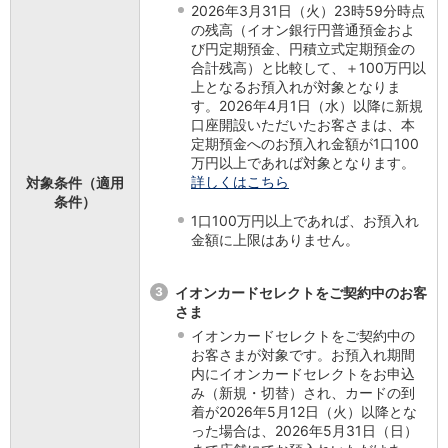
2026年3月31日（火）23時59分時点
iAEON
の残高（イオン銀行円普通預金およ
AEON Pay
び円定期預金、円積立式定期預金の
支払・入金・サービス
合計残高）と比較して、＋100万円以
上となるお預入れが対象となりま
支払・入金
TOP
す。2026年4月1日（水）以降に新規
AEON Pay
口座開設いただいたお客さまは、本
口座振替サービス
定期預金へのお預入れ金額が1口100
自動入金サービス
万円以上であれば対象となります。
WEB即時決済サービス
詳しくはこちら
対象条件（適用
スマホ決済アプリ
条件）
1口100万円以上であれば、お預入れ
公営競技
金額に上限はありません。
サービス
Myステージ
相続・税務のご相談
3
イオンカードセレクトをご契約中のお客
電子マネーWAON
さま
セキュリティ
イオンカードセレクトをご契約中の
インボイス
お客さまが対象です。お預入れ期間
内にイオンカードセレクトをお申込
その他サービス
み（新規・切替）され、カードの到
手数料
着が2026年5月12日（火）以降とな
金利
った場合は、2026年5月31日（日）
キャンペーン