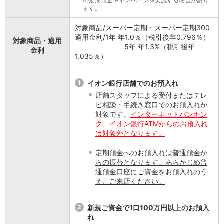
の定期預金キャンペーンを実施する場合があり
保険
ます。
保険
TOP
個人年金保険
対象商品/スーパー定期・スーパー定期300
医療保険
適用金利/1年 年1.0％（税引後年0.796％）
対象商品・適用
がん保険
5年 年1.3%（税引後年
金利
1.035％）
就業不能保険
認知症保険
海外旅行保険
1
イオン銀行店舗でのお預入れ
国内旅行傷害保険
店舗スタッフによる受付またはテレ
スマホ保険
ビ相談・手続き窓口でのお預入れが
傷害保険
対象です。
インターネットバンキン
介護保険
グ、イオン銀行ATMからのお預入れ
は対象外となります。
カード
クレジットカード
定期預金へのお預入れは普通預金か
デビットカード
らの振替となります。あらかじめ普
インターネットバンキング
通預金口座にご資金をお預入れのう
アプリ
え、ご来店ください。
イオン銀行アプリ
TOP
通帳アプリ
2
新規ご資金で1口100万円以上のお預入
イオン銀行PayB
れ
イオングループアプリ