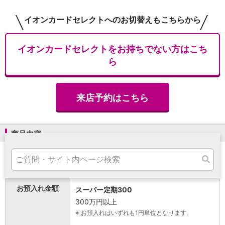
高知県
九州・沖縄
イオンカードセレクトへのお切替えもこちらから
福岡県
熊本県
イオンカードセレクトをお持ちでない方はこち
宮崎県
ら
鹿児島県
沖縄県
オンライン相談専用
ATM
来店予約はこちら
ATMサービス
ATM検索
お客さまサポート
商品内容
スーパー定期
100万円以上300万円以内
お預入れ金額
タマルWeb
スーパー定期300
セミナー
300万円以上
安全にご利用いただくために
※
お預入れはいずれも1円単位となります。
パンフレット