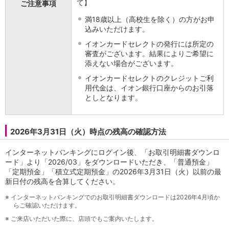
て】
ご注意事項
石川県
山梨県
満18歳以上（高校生を除く）の方がお申
込みいただけます。
長野県
東海／近畿
イオンカードセレクトの発行には所定の
岐阜県
審査がございます。結果によりご希望に
添えない場合がございます。
静岡県
愛知県
イオンカードセレクトのクレジットご利
三重県
用代金は、イオン銀行口座からのお引落
としとなります。
滋賀県
京都府
大阪府
2026年3月31日（火）時点の残高の確認方法
兵庫県
奈良県
インターネットバンキングにログイン後、「お取引明細書ダウンロ
和歌山県
ード」より「2026/03」をダウンロードいただき、「普通預金」
中国／四国
「定期預金」「積立式定期預金」の2026年3月31日（火）以前の最
岡山県
新日付の残高を合算してください。
広島県
※
インターネットバンキングでのお取引明細書ダウンロードは2026年4月頃か
徳島県
らご確認いただけます。
香川県
※
ご来店いただいた際に、店頭でもご案内いたします。
愛媛県