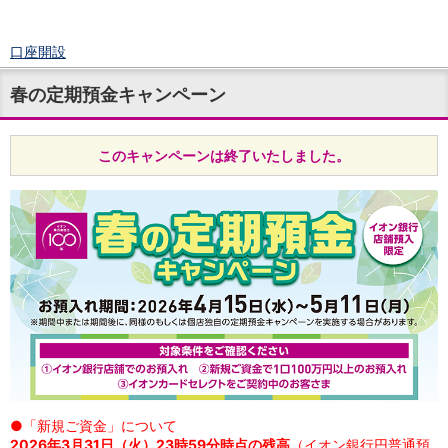
口座開設
ログイン
春の定期預金キャンペーン
チャット
メニュー
商品・サービス
このキャンペーンは終了いたしました。
預金
円預金
TOP
普通預金
定期預金
積立式定期預金
外貨預金
TOP
外貨普通預金
外貨定期預金
外貨普通預金積立
資産運用
投資信託
TOP
証券口座開設
●「新規ご資金」について
投信つみたて
2026年3月31日（火）23時59分時点の残高
（イオン銀行円普通預