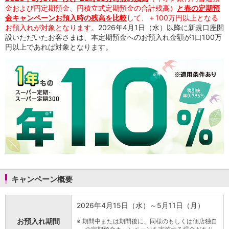
NISA
金および円定期預金、円積立式定期預金の合計残高）
と春の定期預
金銭信託
金キャンペーンお預入時の残高を比較
して、＋100万円以上となる
金銭信託のしくみ
お預入れが対象となります。
2026年4月1日（水）以降に新規口座開
設いただいたお客さまは、本定期預金へのお預入れ金額が1口100万
取扱商品一覧
円以上であれば対象となります。
iDeCo・国民年金基金
iDeCo（個人型確定拠出年金）
国民年金基金
ロボアドバイザークラウドファンディング
TOP
WealthNavi for イオン銀行（ロボアドバイザー）
funds
まいクラウドファンディング
ローン
住宅ローン
新規お借入れの方
お借換えの方
フラット35
キャンペーン概要
リ・バース60
カードローン
2026年4月15日（水）～5月11日（月）
目的別ローン
目的別ローンマイページ
お預入れ期間
※
期間中または期間後に、同様のもしくは個店独自