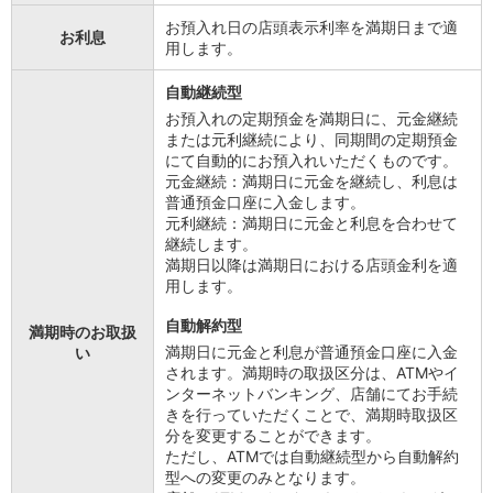
会社情報
お預入れ日の店頭表示利率を満期日まで適
お利息
ニュースリリース
用します。
法人のお客さま
自動継続型
お預入れの定期預金を満期日に、元金継続
または元利継続により、同期間の定期預金
にて自動的にお預入れいただくものです。
元金継続：満期日に元金を継続し、利息は
普通預金口座に入金します。
元利継続：満期日に元金と利息を合わせて
継続します。
満期日以降は満期日における店頭金利を適
用します。
自動解約型
満期時のお取扱
満期日に元金と利息が普通預金口座に入金
い
されます。満期時の取扱区分は、ATMやイ
ンターネットバンキング、店舗にてお手続
きを行っていただくことで、満期時取扱区
分を変更することができます。
ただし、ATMでは自動継続型から自動解約
型への変更のみとなります。