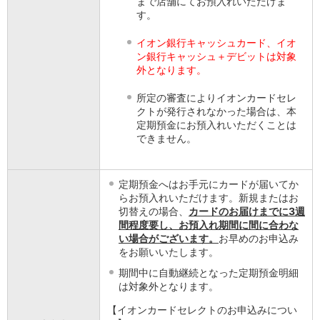
まで店舗にてお預入れいただけま
店舗・ATM
す。
店舗
イオン銀行キャッシュカード、イオ
北海道・東北
ン銀行キャッシュ＋デビットは対象
北海道
外となります。
青森県
岩手県
所定の審査によりイオンカードセレ
宮城県
クトが発行されなかった場合は、本
秋田県
定期預金にお預入れいただくことは
できません。
山形県
福島県
関東／北陸・甲信越
定期預金へはお手元にカードが届いてか
茨城県
らお預入れいただけます。新規またはお
栃木県
切替えの場合、
カードのお届けまでに3週
群馬県
間程度要し、お預入れ期間に間に合わな
埼玉県
い場合がございます。
お早めのお申込み
千葉県
をお願いいたします。
東京都
期間中に自動継続となった定期預金明細
神奈川県
は対象外となります。
新潟県
【イオンカードセレクトのお申込みについ
富山県