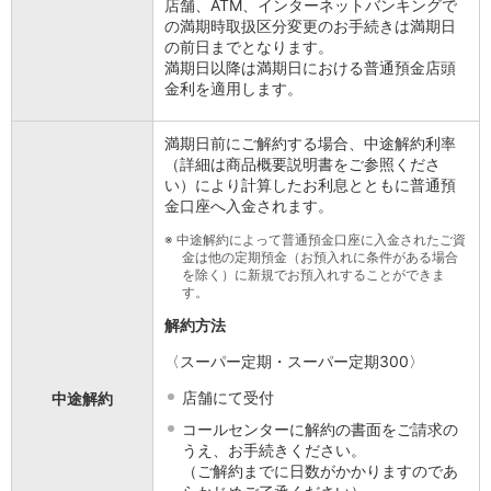
店舗、ATM、インターネットバンキングで
の満期時取扱区分変更のお手続きは満期日
の前日までとなります。
満期日以降は満期日における普通預金店頭
金利を適用します。
満期日前にご解約する場合、中途解約利率
（詳細は商品概要説明書をご参照くださ
い）により計算したお利息とともに普通預
金口座へ入金されます。
※
中途解約によって普通預金口座に入金されたご資
金は他の定期預金（お預入れに条件がある場合
を除く）に新規でお預入れすることができま
す。
解約方法
〈スーパー定期・スーパー定期300〉
店舗にて受付
中途解約
コールセンターに解約の書面をご請求の
うえ、お手続きください。
（ご解約までに日数がかかりますのであ