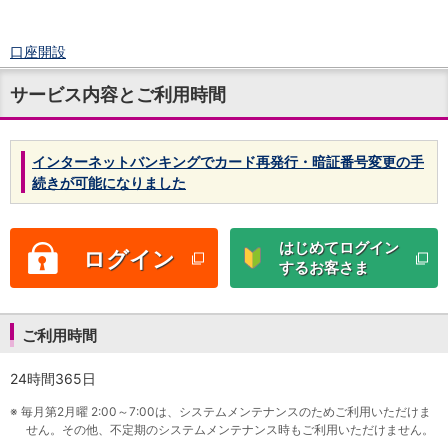
口座開設
ログイン
サービス内容とご利用時間
チャット
メニュー
商品・サービス
インターネットバンキングでカード再発行・暗証番号変更の手
預金
続きが可能になりました
円預金
TOP
普通預金
定期預金
はじめてログイン
ログイン
積立式定期預金
するお客さま
外貨預金
TOP
外貨普通預金
外貨定期預金
ご利用時間
外貨普通預金積立
資産運用
24時間365日
投資信託
TOP
証券口座開設
※
毎月第2月曜 2:00～7:00は、システムメンテナンスのためご利用いただけま
せん。その他、不定期のシステムメンテナンス時もご利用いただけません。
投信つみたて