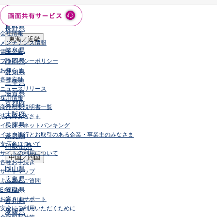
石川県
山梨県
長野県
会社情報
東海／近畿
メンテナンス情報
岐阜県
電子公告
静岡県
プライバシーポリシー
お知らせ
愛知県
各種方針
三重県
ニュースリリース
滋賀県
採用情報
京都府
商品概要説明書一覧
大阪府
法人のお客さま
兵庫県
インターネットバンキング
イオン銀行とお取引のある企業・事業主のみなさま
奈良県
支店名について
和歌山県
サイトの利用について
中国／四国
各種お手続き
岡山県
サイトマップ
広島県
よくあるご質問
徳島県
English
お客さまサポート
香川県
安全にご利用いただくために
愛媛県