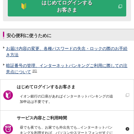
保険
はじめてログインする
保険
TOP
お客さま
個人年金保険
医療保険
がん保険
就業不能保険
安心便利に使うために
認知症保険
海外旅行保険
お届け内容の変更、各種パスワードの失念・ロックの際のお手続
国内旅行傷害保険
き方法
スマホ保険
暗証番号の管理、インターネットバンキングご利用に際しての注
傷害保険
意点について
介護保険
カード
はじめてログインするお客さま
クレジットカード
デビットカード
イオン銀行の口座があればインターネットバンキングの追
インターネットバンキング
加申込は不要です。
アプリ
イオン銀行アプリ
TOP
サービス内容とご利用時間
通帳アプリ
イオン銀行PayB
昼でも夜でも、お家でも外出先でも…インターネットバン
キングを利用すれば、パソコンやスマートフォンがすぐに
イオングループアプリ