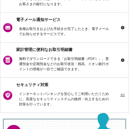
お客さまの銀行になります。
iAEON
AEON Pay
支払・入金・サービス
電子メール通知サービス
支払・入金
TOP
各種お取引きおよびお手続きが完了したとき、電子メール
AEON Pay
でお知らせするサービスです。
口座振替サービス
自動入金サービス
家計管理に便利なお取引明細書
WEB即時決済サービス
スマホ決済アプリ
無料でダウンロードできる「お取引明細書（PDF）」。普
公営競技
通預金や定期預金などのお取引状況・残高、イオン銀行ポ
イントの情報が一目でご確認できます。
サービス
Myステージ
相続・税務のご相談
セキュリティ対策
電子マネーWAON
インターネットバンキングを安心してご利用いただくため
セキュリティ
に、高度なセキュリティシステムの維持・向上するための
インボイス
対策を行っています。
その他サービス
手数料
金利
キャンペーン