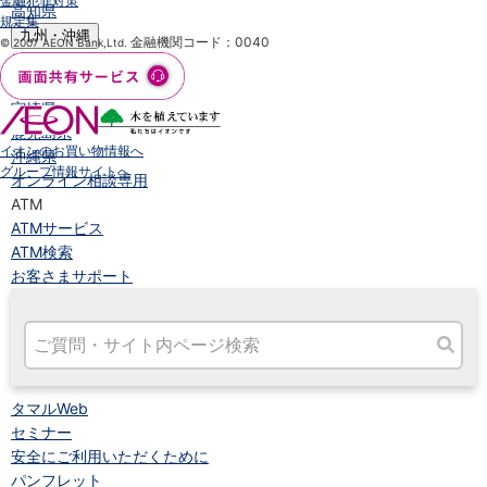
金融犯罪対策
高知県
規定集
九州・沖縄
金融機関コード：0040
© 2007 AEON Bank,Ltd.
福岡県
熊本県
宮崎県
鹿児島県
イオンのお買い物情報へ
沖縄県
グループ情報サイトへ
オンライン相談専用
ATM
ATMサービス
ATM検索
お客さまサポート
タマルWeb
セミナー
安全にご利用いただくために
パンフレット