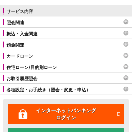
NISA
金銭信託
サービス内容
金銭信託のしくみ
取扱商品一覧
照会関連
iDeCo・国民年金基金
振込・入金関連
iDeCo（個人型確定拠出年金）
国民年金基金
預金関連
ロボアドバイザークラウドファンディング
TOP
WealthNavi for イオン銀行（ロボアドバイザー）
カードローン
funds
まいクラウドファンディング
住宅ローン/目的別ローン
ローン
お取引履歴照会
住宅ローン
新規お借入れの方
各種設定・お手続き（照会・変更・申込）
お借換えの方
フラット35
リ・バース60
インターネットバンキング
カードローン
ログイン
目的別ローン
目的別ローンマイページ