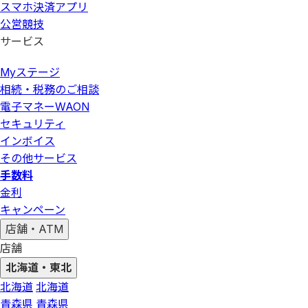
スマホ決済アプリ
公営競技
サービス
Myステージ
相続・税務のご相談
電子マネーWAON
セキュリティ
インボイス
その他サービス
手数料
金利
キャンペーン
店舗・ATM
店舗
北海道・東北
北海道
北海道
青森県
青森県