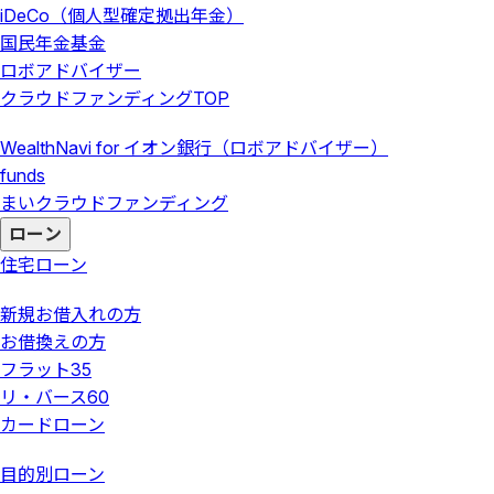
iDeCo（個人型確定拠出年金）
国民年金基金
ロボアドバイザー
クラウドファンディング
TOP
WealthNavi for イオン銀行（ロボアドバイザー）
funds
まいクラウドファンディング
ローン
住宅ローン
新規お借入れの方
お借換えの方
フラット35
リ・バース60
カードローン
目的別ローン