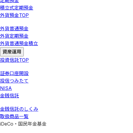
定期預金
積立式定期預金
外貨預金
TOP
外貨普通預金
外貨定期預金
外貨普通預金積立
資産運用
投資信託
TOP
証券口座開設
投信つみたて
NISA
金銭信託
金銭信託のしくみ
取扱商品一覧
iDeCo・国民年金基金