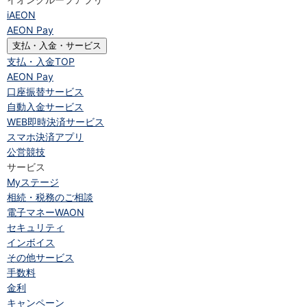
iAEON
AEON Pay
支払・入金・サービス
支払・入金
TOP
AEON Pay
口座振替サービス
自動入金サービス
WEB即時決済サービス
スマホ決済アプリ
公営競技
サービス
Myステージ
相続・税務のご相談
電子マネーWAON
セキュリティ
インボイス
その他サービス
手数料
金利
キャンペーン