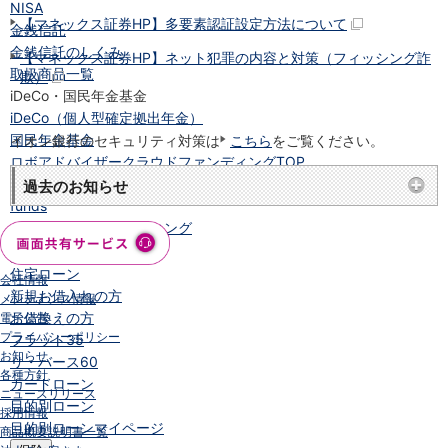
NISA
【マネックス証券HP】多要素認証設定方法について
金銭信託
金銭信託のしくみ
【マネックス証券HP】ネット犯罪の内容と対策（フィッシング詐
取扱商品一覧
欺）
iDeCo・国民年金基金
iDeCo（個人型確定拠出年金）
国民年金基金
イオン銀行のセキュリティ対策は
こちら
をご覧ください。
ロボアドバイザークラウドファンディング
TOP
WealthNavi for イオン銀行（ロボアドバイザー）
過去のお知らせ
funds
まいクラウドファンディング
ローン
住宅ローン
会社情報
新規お借入れの方
メンテナンス情報
お借換えの方
電子公告
プライバシーポリシー
フラット35
お知らせ
リ・バース60
各種方針
カードローン
ニュースリリース
目的別ローン
採用情報
目的別ローンマイページ
商品概要説明書一覧