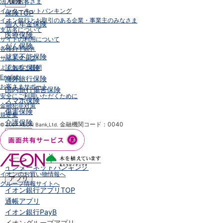
法人のお客さま
保険
インターネットバンキング
保険
TOP
イオン銀行とお取引のある企業・事業主のみなさま
個人年金保険
支店名について
医療保険
サイトの利用について
がん保険
各種お手続き
就業不能保険
サイトマップ
認知症保険
よくあるご質問
English
海外旅行保険
お客さまサポート
国内旅行傷害保険
安全にご利用いただくために
スマホ保険
金融犯罪対策
傷害保険
規定集
介護保険
金融機関コード：0040
© 2007 AEON Bank,Ltd.
カード
クレジットカード
デビットカード
インターネットバンキング
イオンのお買い物情報へ
アプリ
グループ情報サイトへ
イオン銀行アプリ
TOP
通帳アプリ
イオン銀行PayB
イオングループアプリ