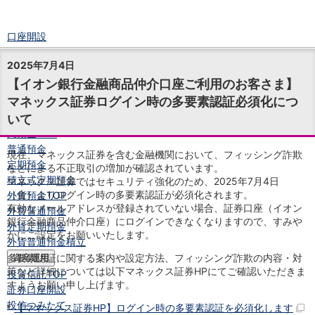
口座開設
ログイン
2025年7月4日
チャット
【イオン銀行金融商品仲介口座ご利用のお客さま】
メニュー
マネックス証券ログイン時の多要素認証必須化につ
商品・サービス
いて
預金
円預金
TOP
普通預金
現在、マネックス証券を含む金融機関において、フィッシング詐欺
定期預金
などによる不正取引の増加が確認されています。
積立式定期預金
マネックス証券ではセキュリティ強化のため、2025年7月4日
（金）よりログイン時の多要素認証が必須化されます。
外貨預金
TOP
有効なメールアドレスが登録されていない場合、証券口座（イオン
外貨普通預金
銀行金融商品仲介口座）にログインできなくなりますので、すみや
外貨定期預金
かにご設定をお願いいたします。
外貨普通預金積立
多要素認証に関する案内や設定方法、フィッシング詐欺の内容・対
資産運用
策など詳細については以下マネックス証券HPにてご確認いただきま
投資信託
TOP
すようお願い申し上げます。
証券口座開設
投信つみたて
【マネックス証券HP】ログイン時の多要素認証を必須化します