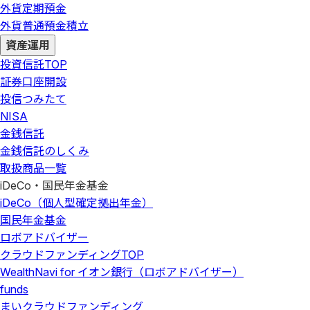
外貨定期預金
外貨普通預金積立
資産運用
投資信託
TOP
証券口座開設
投信つみたて
NISA
金銭信託
金銭信託のしくみ
取扱商品一覧
iDeCo・国民年金基金
iDeCo（個人型確定拠出年金）
国民年金基金
ロボアドバイザー
クラウドファンディング
TOP
WealthNavi for イオン銀行（ロボアドバイザー）
funds
まいクラウドファンディング