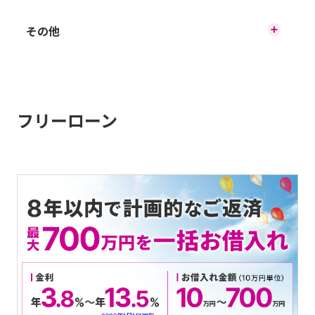
フリーローン
その他
お使いみちから選ぶ
お借入れ診断
目的別ローン
フリーローン
お手続きの流れ
よくあるご質問
マイページをお持ちの方
各種規定、約款