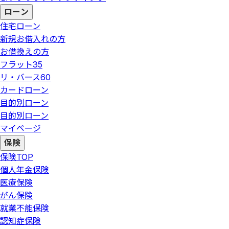
ローン
住宅ローン
新規お借入れの方
お借換えの方
フラット35
リ・バース60
カードローン
目的別ローン
目的別ローン
マイページ
保険
保険
TOP
個人年金保険
医療保険
がん保険
就業不能保険
認知症保険