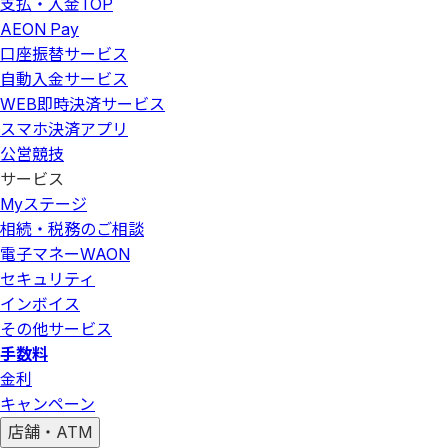
支払・入金
TOP
AEON Pay
口座振替サービス
自動入金サービス
WEB即時決済サービス
スマホ決済アプリ
公営競技
サービス
Myステージ
相続・税務のご相談
電子マネーWAON
セキュリティ
インボイス
その他サービス
手数料
金利
キャンペーン
店舗・ATM