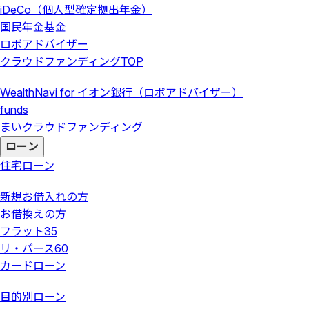
iDeCo（個人型確定拠出年金）
国民年金基金
ロボアドバイザー
クラウドファンディング
TOP
WealthNavi for イオン銀行（ロボアドバイザー）
funds
まいクラウドファンディング
ローン
住宅ローン
新規お借入れの方
お借換えの方
フラット35
リ・バース60
カードローン
目的別ローン