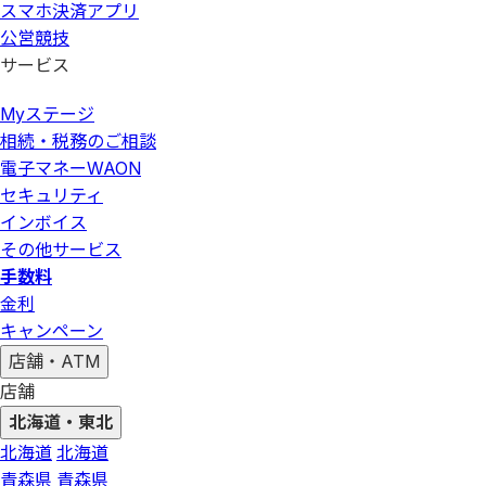
スマホ決済アプリ
公営競技
サービス
Myステージ
相続・税務のご相談
電子マネーWAON
セキュリティ
インボイス
その他サービス
手数料
金利
キャンペーン
店舗・ATM
店舗
北海道・東北
北海道
北海道
青森県
青森県