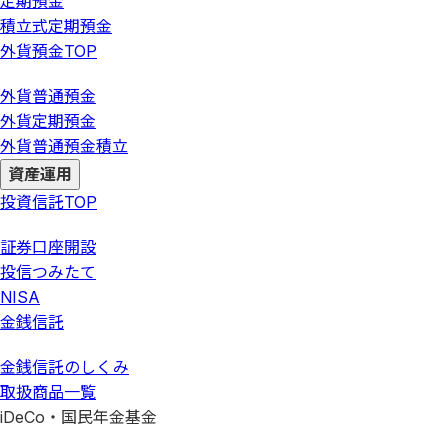
定期預金
積立式定期預金
外貨預金
TOP
外貨普通預金
外貨定期預金
外貨普通預金積立
資産運用
投資信託
TOP
証券口座開設
投信つみたて
NISA
金銭信託
金銭信託のしくみ
取扱商品一覧
iDeCo・国民年金基金