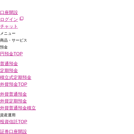
口座開設
ログイン
チャット
メニュー
商品・サービス
預金
円預金
TOP
普通預金
定期預金
積立式定期預金
外貨預金
TOP
外貨普通預金
外貨定期預金
外貨普通預金積立
資産運用
投資信託
TOP
証券口座開設