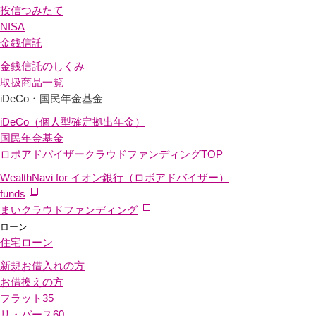
投信つみたて
NISA
金銭信託
金銭信託のしくみ
取扱商品一覧
iDeCo・国民年金基金
iDeCo（個人型確定拠出年金）
国民年金基金
ロボアドバイザークラウドファンディング
TOP
WealthNavi for イオン銀行（ロボアドバイザー）
funds
まいクラウドファンディング
ローン
住宅ローン
新規お借入れの方
お借換えの方
フラット35
リ・バース60