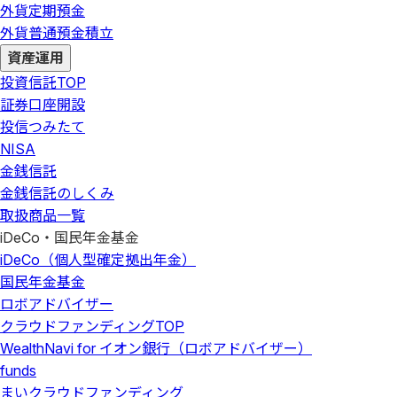
外貨定期預金
外貨普通預金積立
資産運用
投資信託
TOP
証券口座開設
投信つみたて
NISA
金銭信託
金銭信託のしくみ
取扱商品一覧
iDeCo・国民年金基金
iDeCo（個人型確定拠出年金）
国民年金基金
ロボアドバイザー
クラウドファンディング
TOP
WealthNavi for イオン銀行（ロボアドバイザー）
funds
まいクラウドファンディング