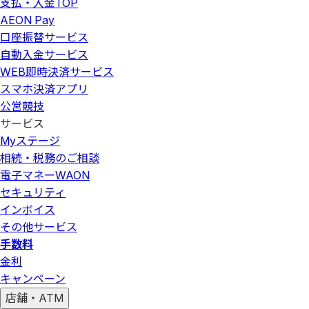
支払・入金
TOP
AEON Pay
口座振替サービス
自動入金サービス
WEB即時決済サービス
スマホ決済アプリ
公営競技
サービス
Myステージ
相続・税務のご相談
電子マネーWAON
セキュリティ
インボイス
その他サービス
手数料
金利
キャンペーン
店舗・ATM