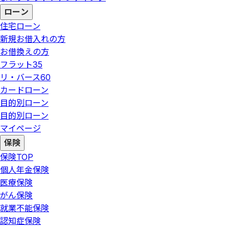
ローン
住宅ローン
新規お借入れの方
お借換えの方
フラット35
リ・バース60
カードローン
目的別ローン
目的別ローン
マイページ
保険
保険
TOP
個人年金保険
医療保険
がん保険
就業不能保険
認知症保険