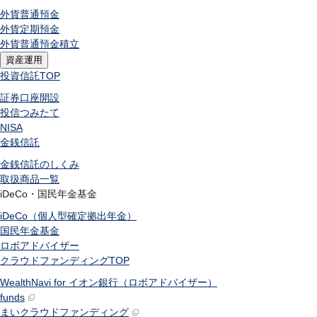
外貨普通預金
外貨定期預金
外貨普通預金積立
資産運用
投資信託
TOP
証券口座開設
投信つみたて
NISA
金銭信託
金銭信託のしくみ
取扱商品一覧
iDeCo・国民年金基金
iDeCo（個人型確定拠出年金）
国民年金基金
ロボアドバイザー
クラウドファンディング
TOP
WealthNavi for イオン銀行（ロボアドバイザー）
funds
まいクラウドファンディング