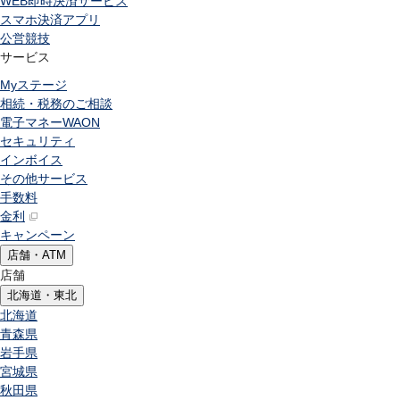
WEB即時決済サービス
スマホ決済アプリ
公営競技
サービス
Myステージ
相続・税務のご相談
電子マネーWAON
セキュリティ
インボイス
その他サービス
手数料
金利
キャンペーン
店舗・ATM
店舗
北海道・東北
北海道
青森県
岩手県
宮城県
秋田県