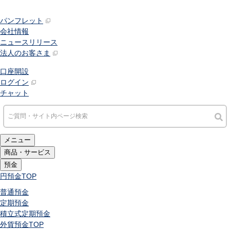
パンフレット
会社情報
ニュースリリース
法人のお客さま
口座開設
ログイン
チャット
メニュー
商品・サービス
預金
円預金
TOP
普通預金
定期預金
積立式定期預金
外貨預金
TOP