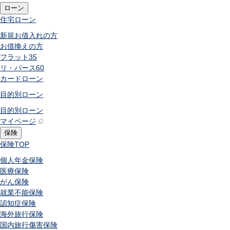
ローン
住宅ローン
新規お借入れの方
お借換えの方
フラット35
リ・バース60
カードローン
目的別ローン
目的別ローン
マイページ
保険
保険
TOP
個人年金保険
医療保険
がん保険
就業不能保険
認知症保険
海外旅行保険
国内旅行傷害保険