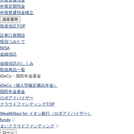
外貨普通預金
外貨定期預金
外貨普通預金積立
資産運用
投資信託
TOP
証券口座開設
投信つみたて
NISA
金銭信託
金銭信託のしくみ
取扱商品一覧
iDeCo・国民年金基金
iDeCo（個人型確定拠出年金）
国民年金基金
ロボアドバイザー
クラウドファンディング
TOP
WealthNavi for イオン銀行（ロボアドバイザー）
funds
まいクラウドファンディング
ローン