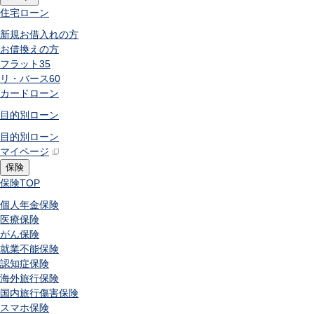
住宅ローン
新規お借入れの方
お借換えの方
フラット35
リ・バース60
カードローン
目的別ローン
目的別ローン
マイページ
保険
保険
TOP
個人年金保険
医療保険
がん保険
就業不能保険
認知症保険
海外旅行保険
国内旅行傷害保険
スマホ保険