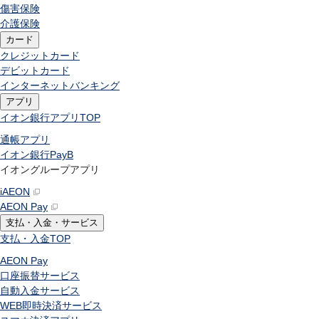
傷害保険
介護保険
カード
クレジットカード
デビットカード
インターネットバンキング
アプリ
イオン銀行アプリ
TOP
通帳アプリ
イオン銀行PayB
イオングループアプリ
iAEON
AEON Pay
支払・入金・サービス
支払・入金
TOP
AEON Pay
口座振替サービス
自動入金サービス
WEB即時決済サービス