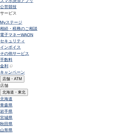
スマホ決済アプリ
公営競技
サービス
Myステージ
相続・税務のご相談
電子マネーWAON
セキュリティ
インボイス
その他サービス
手数料
金利
キャンペーン
店舗・ATM
店舗
北海道・東北
北海道
青森県
岩手県
宮城県
秋田県
山形県