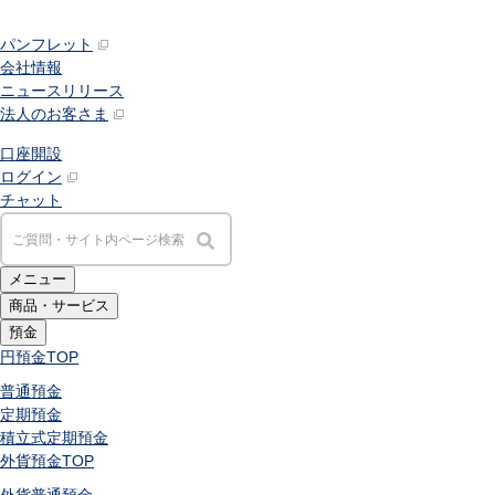
パンフレット
会社情報
ニュースリリース
法人のお客さま
口座開設
ログイン
チャット
メニュー
商品・サービス
預金
円預金
TOP
普通預金
定期預金
積立式定期預金
外貨預金
TOP