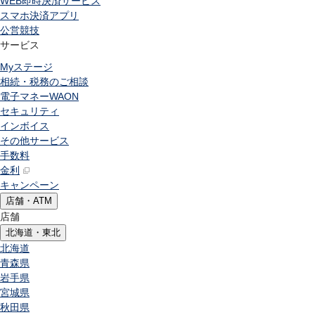
WEB即時決済サービス
スマホ決済アプリ
公営競技
サービス
Myステージ
相続・税務のご相談
電子マネーWAON
セキュリティ
インボイス
その他サービス
手数料
金利
キャンペーン
店舗・ATM
店舗
北海道・東北
北海道
青森県
岩手県
宮城県
秋田県