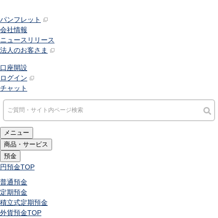
パンフレット
会社情報
ニュースリリース
法人のお客さま
口座開設
ログイン
チャット
メニュー
商品・サービス
預金
円預金
TOP
普通預金
定期預金
積立式定期預金
外貨預金
TOP