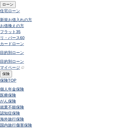
ローン
住宅ローン
新規お借入れの方
お借換えの方
フラット35
リ・バース60
カードローン
目的別ローン
目的別ローン
マイページ
保険
保険
TOP
個人年金保険
医療保険
がん保険
就業不能保険
認知症保険
海外旅行保険
国内旅行傷害保険