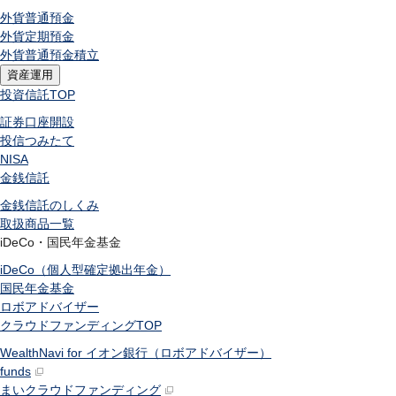
外貨普通預金
外貨定期預金
外貨普通預金積立
資産運用
投資信託
TOP
証券口座開設
投信つみたて
NISA
金銭信託
金銭信託のしくみ
取扱商品一覧
iDeCo・国民年金基金
iDeCo（個人型確定拠出年金）
国民年金基金
ロボアドバイザー
クラウドファンディング
TOP
WealthNavi for イオン銀行（ロボアドバイザー）
funds
まいクラウドファンディング