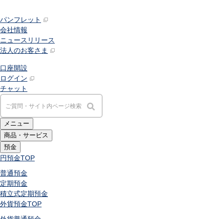
パンフレット
会社情報
ニュースリリース
法人のお客さま
口座開設
ログイン
チャット
メニュー
商品・サービス
預金
円預金
TOP
普通預金
定期預金
積立式定期預金
外貨預金
TOP