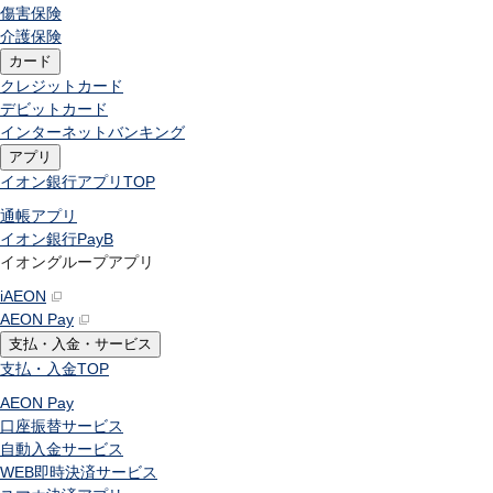
傷害保険
介護保険
カード
クレジットカード
デビットカード
インターネットバンキング
アプリ
イオン銀行アプリ
TOP
通帳アプリ
イオン銀行PayB
イオングループアプリ
iAEON
AEON Pay
支払・入金・サービス
支払・入金
TOP
AEON Pay
口座振替サービス
自動入金サービス
WEB即時決済サービス