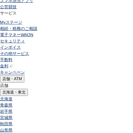
スマホ決済アプリ
公営競技
サービス
Myステージ
相続・税務のご相談
電子マネーWAON
セキュリティ
インボイス
その他サービス
手数料
金利
キャンペーン
店舗・ATM
店舗
北海道・東北
北海道
青森県
岩手県
宮城県
秋田県
山形県