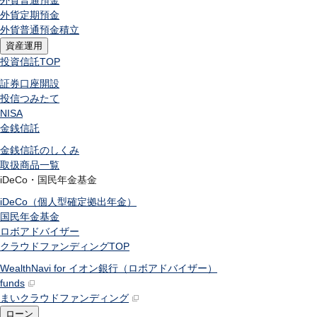
外貨普通預金
外貨定期預金
外貨普通預金積立
資産運用
投資信託
TOP
証券口座開設
投信つみたて
NISA
金銭信託
金銭信託のしくみ
取扱商品一覧
iDeCo・国民年金基金
iDeCo（個人型確定拠出年金）
国民年金基金
ロボアドバイザー
クラウドファンディング
TOP
WealthNavi for イオン銀行（ロボアドバイザー）
funds
まいクラウドファンディング
ローン