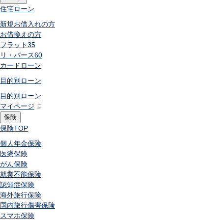
住宅ローン
新規お借入れの方
お借換えの方
フラット35
リ・バース60
カードローン
目的別ローン
目的別ローン
マイページ
保険
保険
TOP
個人年金保険
医療保険
がん保険
就業不能保険
認知症保険
海外旅行保険
国内旅行傷害保険
スマホ保険