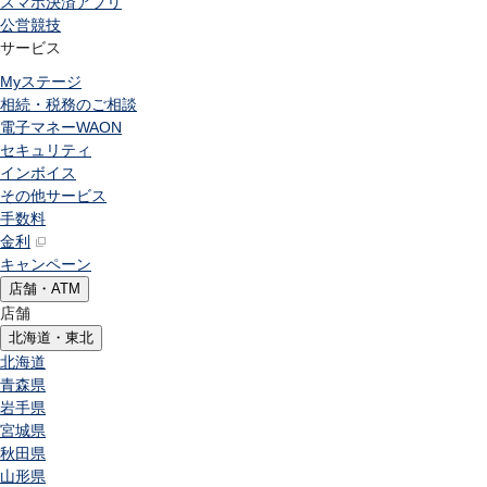
スマホ決済アプリ
公営競技
サービス
Myステージ
相続・税務のご相談
電子マネーWAON
セキュリティ
インボイス
その他サービス
手数料
金利
キャンペーン
店舗・ATM
店舗
北海道・東北
北海道
青森県
岩手県
宮城県
秋田県
山形県