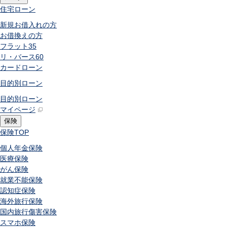
住宅ローン
新規お借入れの方
お借換えの方
フラット35
リ・バース60
カードローン
目的別ローン
目的別ローン
マイページ
保険
保険
TOP
個人年金保険
医療保険
がん保険
就業不能保険
認知症保険
海外旅行保険
国内旅行傷害保険
スマホ保険