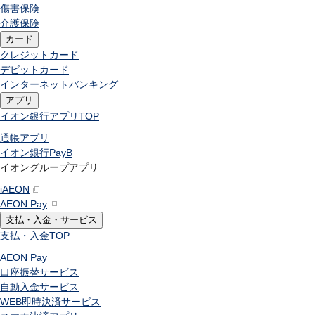
傷害保険
介護保険
カード
クレジットカード
デビットカード
インターネットバンキング
アプリ
イオン銀行アプリ
TOP
通帳アプリ
イオン銀行PayB
イオングループアプリ
iAEON
AEON Pay
支払・入金・サービス
支払・入金
TOP
AEON Pay
口座振替サービス
自動入金サービス
WEB即時決済サービス