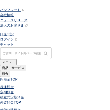
パンフレット
会社情報
ニュースリリース
法人のお客さま
口座開設
ログイン
チャット
メニュー
商品・サービス
預金
円預金
TOP
普通預金
定期預金
積立式定期預金
外貨預金
TOP