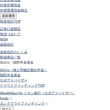
外貨普通預金
外貨定期預金
外貨普通預金積立
資産運用
投資信託
TOP
証券口座開設
投信つみたて
NISA
金銭信託
金銭信託のしくみ
取扱商品一覧
iDeCo・国民年金基金
iDeCo（個人型確定拠出年金）
国民年金基金
ロボアドバイザー
クラウドファンディング
TOP
WealthNavi for イオン銀行（ロボアドバイザー）
funds
まいクラウドファンディング
ローン