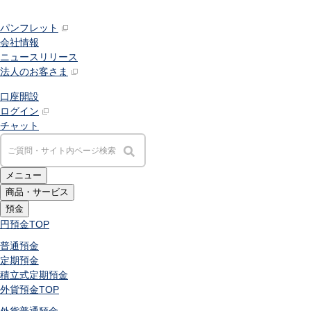
パンフレット
会社情報
ニュースリリース
法人のお客さま
口座開設
ログイン
チャット
メニュー
商品・サービス
預金
円預金
TOP
普通預金
定期預金
積立式定期預金
外貨預金
TOP