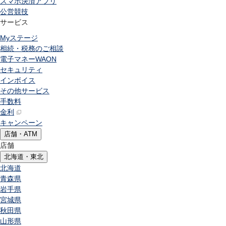
スマホ決済アプリ
公営競技
サービス
Myステージ
相続・税務のご相談
電子マネーWAON
セキュリティ
インボイス
その他サービス
手数料
金利
キャンペーン
店舗・ATM
店舗
北海道・東北
北海道
青森県
岩手県
宮城県
秋田県
山形県