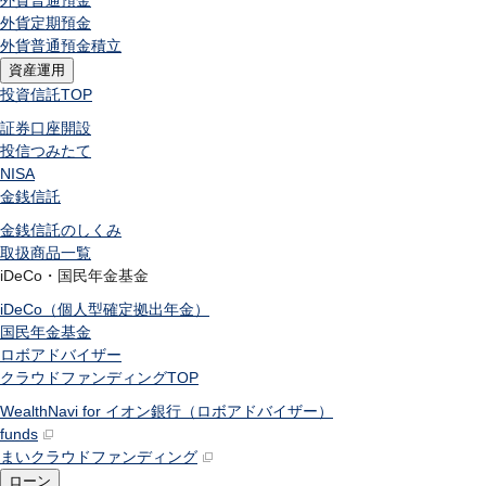
外貨普通預金
外貨定期預金
外貨普通預金積立
資産運用
投資信託
TOP
証券口座開設
投信つみたて
NISA
金銭信託
金銭信託のしくみ
取扱商品一覧
iDeCo・国民年金基金
iDeCo（個人型確定拠出年金）
国民年金基金
ロボアドバイザー
クラウドファンディング
TOP
WealthNavi for イオン銀行（ロボアドバイザー）
funds
まいクラウドファンディング
ローン