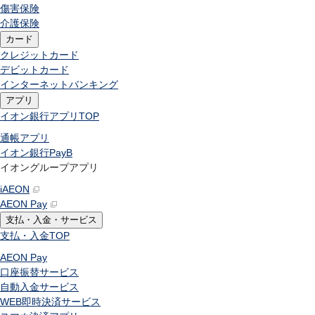
傷害保険
介護保険
カード
クレジットカード
デビットカード
インターネットバンキング
アプリ
イオン銀行アプリ
TOP
通帳アプリ
イオン銀行PayB
イオングループアプリ
iAEON
AEON Pay
支払・入金・サービス
支払・入金
TOP
AEON Pay
口座振替サービス
自動入金サービス
WEB即時決済サービス