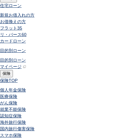
住宅ローン
新規お借入れの方
お借換えの方
フラット35
リ・バース60
カードローン
目的別ローン
目的別ローン
マイページ
保険
保険
TOP
個人年金保険
医療保険
がん保険
就業不能保険
認知症保険
海外旅行保険
国内旅行傷害保険
スマホ保険