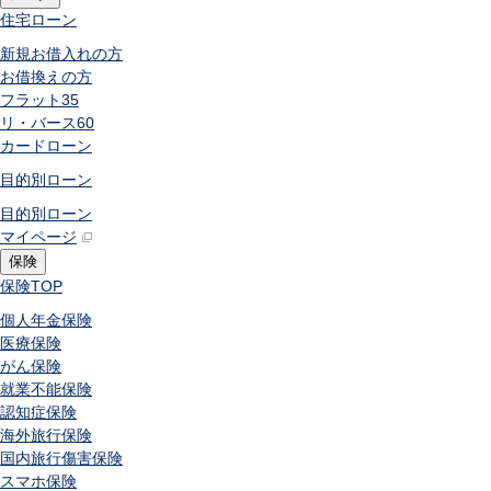
住宅ローン
新規お借入れの方
お借換えの方
フラット35
リ・バース60
カードローン
目的別ローン
目的別ローン
マイページ
保険
保険
TOP
個人年金保険
医療保険
がん保険
就業不能保険
認知症保険
海外旅行保険
国内旅行傷害保険
スマホ保険