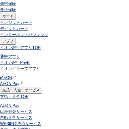
傷害保険
介護保険
カード
クレジットカード
デビットカード
インターネットバンキング
アプリ
イオン銀行アプリ
TOP
通帳アプリ
イオン銀行PayB
イオングループアプリ
iAEON
AEON Pay
支払・入金・サービス
支払・入金
TOP
AEON Pay
口座振替サービス
自動入金サービス
WEB即時決済サービス