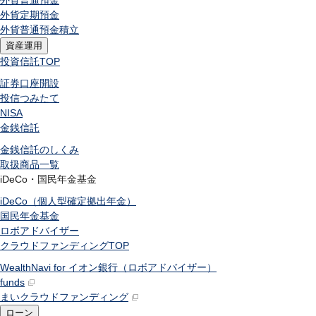
外貨普通預金
外貨定期預金
外貨普通預金積立
資産運用
投資信託
TOP
証券口座開設
投信つみたて
NISA
金銭信託
金銭信託のしくみ
取扱商品一覧
iDeCo・国民年金基金
iDeCo（個人型確定拠出年金）
国民年金基金
ロボアドバイザー
クラウドファンディング
TOP
WealthNavi for イオン銀行（ロボアドバイザー）
funds
まいクラウドファンディング
ローン