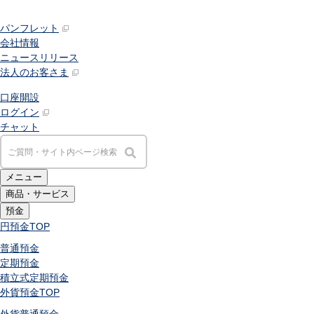
パンフレット
会社情報
ニュースリリース
法人のお客さま
口座開設
ログイン
チャット
メニュー
商品・サービス
預金
円預金
TOP
普通預金
定期預金
積立式定期預金
外貨預金
TOP